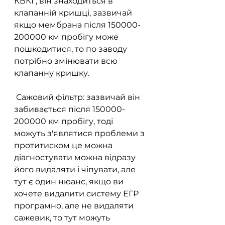
КВКГ, він знаходиться в 
клапанній кришці, зазвичай 
якщо мембрана після 150000-
200000 км пробігу може 
пошкодитися, то по заводу 
потрібно змінювати всю 
клапанну кришку.
 Сажовий фільтр: зазвичай він 
забивається після 150000-
200000 км пробігу, тоді 
можуть з'являтися проблеми з 
протитиском це можна 
діагностувати можна відразу 
його видаляти і чіпувати, але 
тут є один нюанс, якщо ви 
хочете видалити систему ЕГР 
програмно, але не видаляти 
сажевик, то тут можуть 