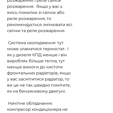
розжарення і реле свічок 
розжарення.  Якщо у вас є 
якісь помилки зі свічок або 
реле розжарення, то 
рекомендується змінювати всі 
свічки та реле розжарення.
 Система охолодження: тут 
може зламатися термостат.  І 
як у дизеля КПД менше і він 
виробляє більше тепла, тут 
менше вимоги до чистоти 
фронтальних радіаторів, якщо 
у вас засмітитися радіатор, то 
ви це не так швидко помітите, 
як на бензиновому двигуні.
 Начіпне обладнання: 
компресор кондиціонера не 