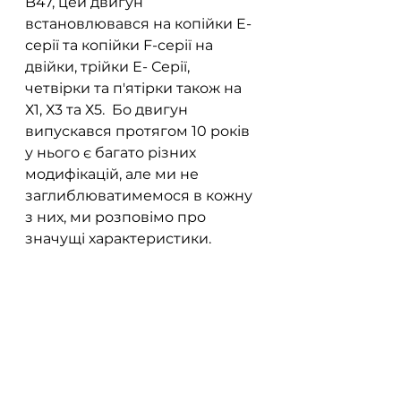
B47, цей двигун 
встановлювався на копійки E-
серії та копійки F-серії на 
двійки, трійки Е- Серії, 
четвірки та п'ятірки також на 
Х1, Х3 та Х5.  Бо двигун 
випускався протягом 10 років 
у нього є багато різних 
модифікацій, але ми не 
заглиблюватимемося в кожну 
з них, ми розповімо про 
значущі характеристики. 