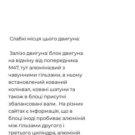
 Слабкі місця цього двигуна:
 Залізо двигуна: блок двигуна 
на відміну від попередника 
М47, тут алюмінієвий з 
чавунними гільзами, в ньому 
встановлений кований 
колінвал, ковані шатуни та 
також в блоці присутні 
збалансовані вали.  На різних 
сайтах є інформація, що в 
блоці іноді пробиває алюміній 
між гільзами другого і 
третього циліндра, алюміній 