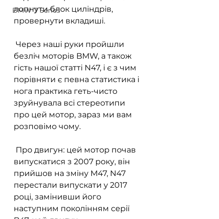
лопнути блок циліндрів, 
BMW 7 Series
провернути вкладиші.
 Через наші руки пройшли 
безліч моторів BMW, а також 
гість нашої статті N47, і є з чим 
порівняти є певна статистика і 
нога практика геть-чисто 
зруйнувала всі стереотипи 
про цей мотор, зараз ми вам 
розповімо чому.
 Про двигун: цей мотор почав 
випускатися з 2007 року, він 
прийшов на зміну M47, N47 
перестали випускати у 2017 
році, замінивши його 
наступним поколінням серії 