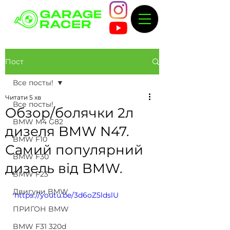
Пост
Все посты!
Читати 5 хв
Все посты!
Обзор/болячки 2л
BMW M4 G82
дизеля BMW N47.
BMW F10
Самий популярний
BMW F30
дизель від BMW.
BMW F23
Двигуни BMW
https://youtu.be/3d6oZ5ldslU
ПРИГОН BMW
BMW F31 320d