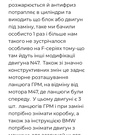
розжарюється й антифриз 
потрапляє в циліндри та 
виходить що блок або двигун 
під заміну, таке ми бачили 
особисто 1 раз і більше нам 
такого не зустрічалося 
особливо на F-серіях тому-що 
там йдуть інші модифікації 
двигуна N47.  Також зі значно 
конструктивних змін це заднє 
моторне розташування 
ланцюга ГРМ, на відміну від 
мотора М47, де ланцюги були 
спереду.  У цьому двигуні є 3 
шт.  ланцюгів ГРМ і при заміні 
потрібно знімати коробку, а 
також за інструкцією BMW 
потрібно знімати двигун з 