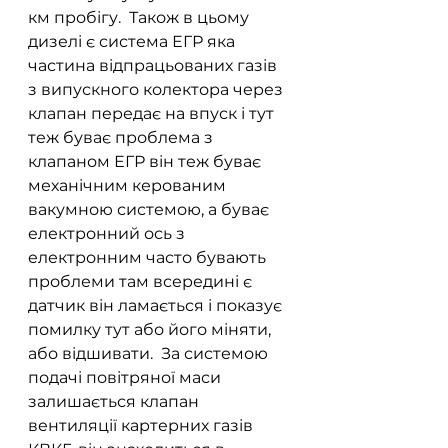
км пробігу.  Також в цьому 
дизелі є система ЕГР яка 
частина відпрацьованих газів 
з випускного колектора через 
клапан передає на впуск і тут 
теж буває проблема з 
клапаном ЕГР він теж буває 
механічним керованим 
вакумною системою, а буває 
електронний ось з 
електронним часто бувають 
проблеми там всередині є 
датчик він ламається і показує 
помилку тут або його міняти, 
або відшивати.  За системою 
подачі повітряної маси 
залишається клапан 
вентиляції картерних газів 