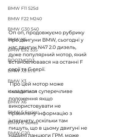
BMW F11 525d
BMW F22 M240
BMW G30 540
Оп оп, продовжуємо рубрику 
BMW X5
про двигуни BMW, сьогодні у 
нас двигун N47 2.0 дизель, 
BMW E92 335
дуже популярний мотор, який 
BOOTMOD3
встановлювався на останні F 
серії та G серії.
BMW X5 E70
BMW X3
 Про цей мотор може 
складатися суперечливе 
Наші філіали
положення якщо 
BMW X6
використовувати не 
BMW 5 Series
правильну інформацію з 
інтернету, оскільки там 
BMW 6 Series
пишуть, що в цьому двигуні не 
BMW G20
надійні ланцюги ГРМ, може 