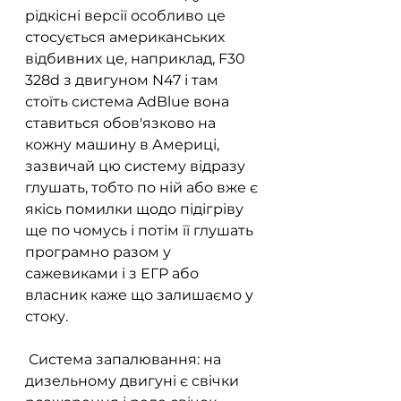
рідкісні версії особливо це 
стосується американських 
відбивних це, наприклад, F30 
328d з двигуном N47 і там 
стоїть система AdBlue вона 
ставиться обов'язково на 
кожну машину в Америці, 
зазвичай цю систему відразу 
глушать, тобто по ній або вже є 
якісь помилки щодо підігріву  
ще по чомусь і потім її глушать 
програмно разом у 
сажевиками і з ЕГР або 
власник каже що залишаємо у 
стоку.
 Система запалювання: на 
дизельному двигуні є свічки 