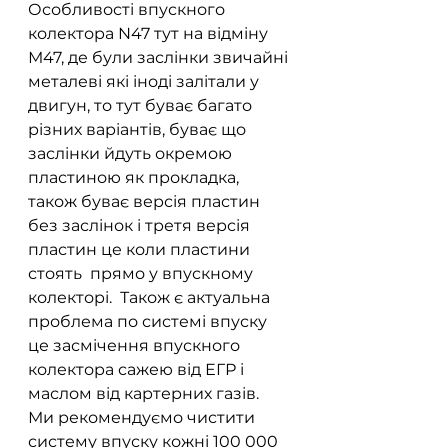
Особливості впускного 
колектора N47 тут на відміну 
М47, де були заслінки звичайні 
металеві які іноді залітали у 
двигун, то тут буває багато 
різних варіантів, буває що 
заслінки йдуть окремою 
пластиною як прокладка, 
також буває версія пластин 
без заслінок і третя версія 
пластин це коли пластини 
стоять  прямо у впускному 
колекторі.  Також є актуальна 
проблема по системі впуску 
це засмічення впускного 
колектора сажею від ЕГР і 
маслом від картерних газів.  
Ми рекомендуємо чистити 
систему впуску кожні 100 000 