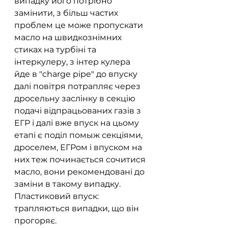
випадку його потрібно 
замінити, з більш частих 
проблем це може пропускати 
масло на швидкознімних 
стиках на турбіні та 
інтеркулеру, з інтер кулера 
йде в "charge pipe" до впуску 
далі повітря потрапляє через 
дросельну заслінку в секцію 
подачі відпрацьованих газів з 
ЕГР і далі вже впуск на цьому 
етапі є поділ помыж секціями, 
дроселем, ЕГРом і впуском на 
них теж починається сочитися 
масло, вони рекомендовані до 
заміни в такому випадку.  
Пластиковий впуск: 
трапляються випадки, що він 
прогоряє.