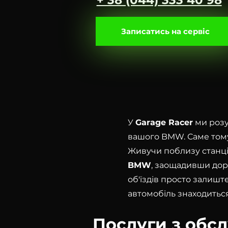
+ 38 (044) 333 40 98
Записатись на сервіс
У
Garage Racer
ми розу
вашого BMW. Саме тому
Живучи поблизу станції
BMW
, заощадивши доро
об'їздів просто залишт
автомобіль знаходиться
Послуги з обс