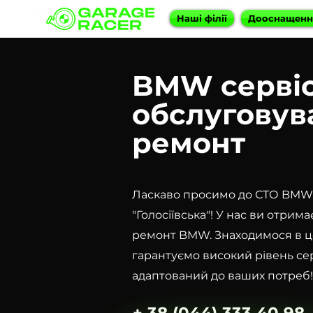
Наші філії
Дооснащен
BMW сервіс 
обслуговува
ремонт
Ласкаво просимо до СТО BMW К
"Голосіївська"! У нас ви отри
ремонт BMW. Знаходимося в це
гарантуємо високий рівень сер
адаптований до ваших потреб!