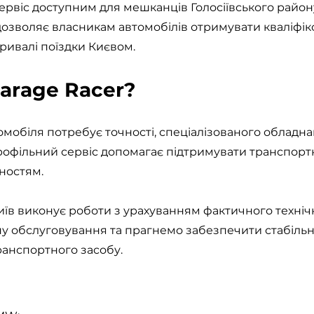
рвіс доступним для мешканців Голосіївського району,
 дозволяє власникам автомобілів отримувати кваліфі
тривалі поїздки Києвом.
arage Racer?
мобіля потребує точності, спеціалізованого обладн
рофільний сервіс допомагає підтримувати транспортн
ностям.
иїв виконує роботи з урахуванням фактичного техніч
у обслуговування та прагнемо забезпечити стабільн
транспортного засобу.