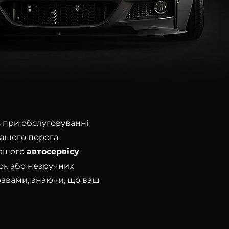
ь при обслуговуванні
ашого порога.
нашого
автосервісу
док або незручних
равами, знаючи, що ваш