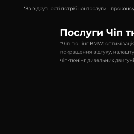
*За відсутності потрібної послуги - прокон
Послуги Чіп т
*Чіп-тюнінг BMW: оптимізаці
покращення відгуку, налашт
чіп-тюнінг дизельних двигун