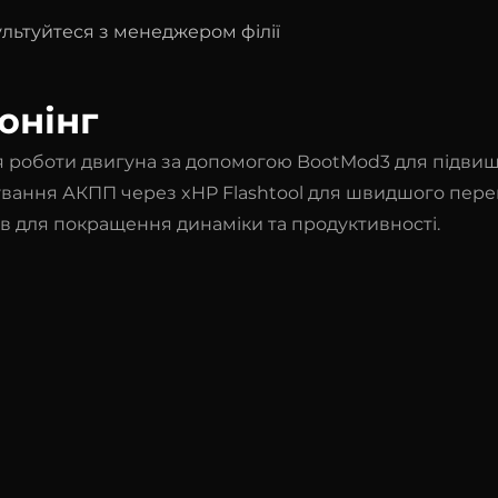
сультуйтеся з менеджером філії
юнінг
я роботи двигуна за допомогою BootMod3 для підвищ
ування АКПП через xHP Flashtool для швидшого пере
ів для покращення динаміки та продуктивності.