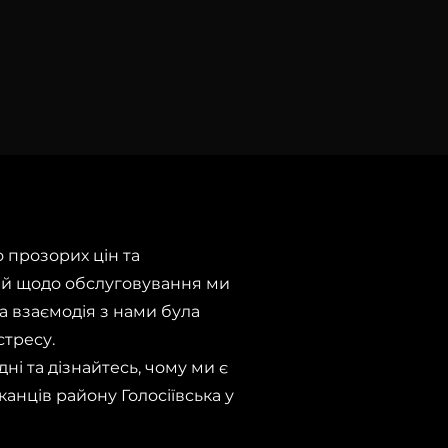
 прозорих цін та
ій щодо обслуговування ми
а взаємодія з нами була
стресу.
ні та дізнайтесь, чому ми є
нців району Голосіївська у