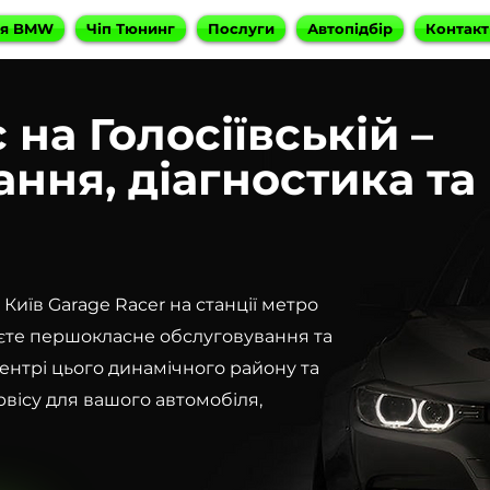
ня BMW
Чіп Тюнинг
Послуги
Автопідбір
Контакт
на Голосіївській –
ння, діагностика та
иїв Garage Racer на станції метро
маєте першокласне обслуговування та
нтрі цього динамічного району та
вісу для вашого автомобіля,