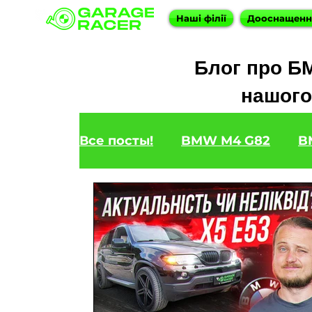
Наші філії
Дооснащен
Блог про БМ
нашого 
Все посты!
BMW M4 G82
B
BMW F31 320d
BMW F11 52
BOOTMOD3
BMW X5 E70
BMW G20
BMW 7 Series