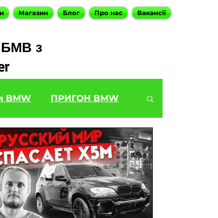
и
Магазин
Блог
Про нас
Вакансії
 БМВ з
er
и BMW
ПРИГОН BMW
W X5
BMW E92 335
MW 5 Series
BMW 6 Series