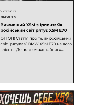
Читати 1 хв
BMW X5
Виживший X5M з Ірпеня: Як
російський світ рятує X5M E70
ОП ОП! Стаття про те, як російський
світ “рятував” BMW X5M E70 нашого
клієнта. До повномасштабного
вторгнення в Україну автомобіль був у...