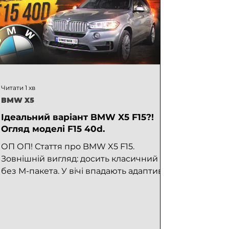
Читати 1 хв
BMW X5
Ідеальний варіант BMW X5 F15?!
Огляд моделі F15 40d.
ОП ОП! Стаття про BMW X5 F15.
Зовнішній вигляд: досить класичний
без М-пакета. У вічі впадають адаптивні
LED фари, камери кругового...