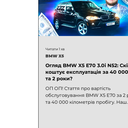
брутальне, має хорошу динаміку т
крутий вигляд, більш детально ди
на YouTube –
https://youtu.be/zav8c9Kyyy0?
si=TpsODSA
Читати 1 хв
BMW X5
Огляд BMW X5 E70 3.0i N52: Ск
коштує експлуатація за 40 00
та 2 роки?
ОП ОП! Стаття про вартість
обслуговування BMW X5 E70 за 2 
та 40 000 кілометрів пробігу. Наш
екземпляр пригнаний з США з
пробігом 183...