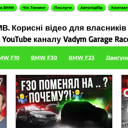
ня BMW
Чіп Тюнинг
Послуги
Автопідбір
Контакт
В. Корисні відео для власників
YouTube каналу Vadym Garage Rac
MW F10
BMW F30
BMW F23
Двигун
5d
BMW F22 M240
BMW G30 540
BM
BMW X3
Наші філіали
BMW X6
B