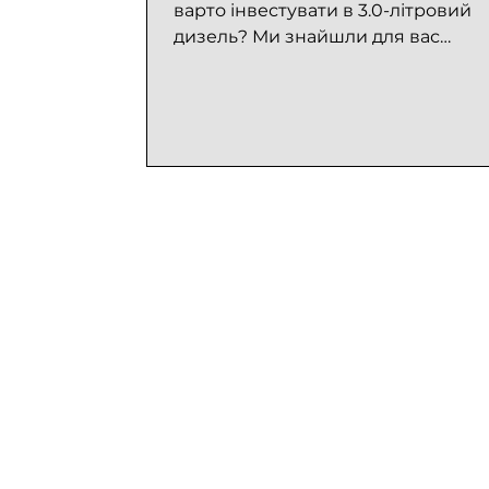
варто інвестувати в 3.0-літровий
дизель? Ми знайшли для вас
унікальний BMW X5 F15 з 3.0-літров