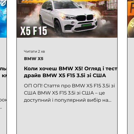
а
віться
Читати 2 хв
BMW X5
ільки
Коли хочеш BMW X5! Огляд і тест-
0 км
драйв BMW X5 F15 3.5i зі США
ОП ОП! Стаття про BMW X5 F15 3.5i зі
США BMW X5 F15 3.5i зі США – це
роки
доступний і популярний вибір на
ринку. Варіанти в різних...