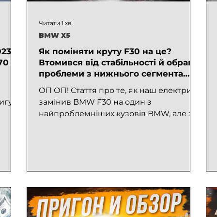
Читати 1 хв
BMW X5
023
Як поміняти круту F30 на це?
70
Втомився від стабільності й обрав
проблеми з нижнього сегмента
ринку!
ОП ОП! Стаття про те, як наш електрик
вигун
замінив BMW F30 на один з
найпроблемніших кузовів BMW, але з
найнадійнішою частиною — двигуном
M57....
лі з
 X5