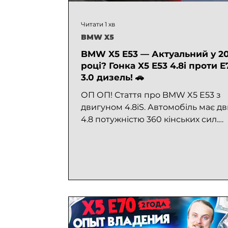
Читати 1 хв
BMW X5
BMW X5 E53 — Актуальний у 2
році? Гонка X5 E53 4.8i проти E
3.0 дизель! 🚗
ОП ОП! Стаття про BMW X5 E53 з
двигуном 4.8iS. Автомобіль має д
4.8 потужністю 360 кінських сил.
Зовнішньо E53 мені подобається
більше, ніж E70. Авто на білих
комфортних сидіннях, чорному сте
панорамою та мультимедійною
системою Android. Перегони BMW
E70 3.0d vs BMW X5 E53 4.8iS:
дизельний E70 виривався на 2-3
корпуси від E53. Авто круте та