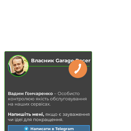
ПОСЛУГИ
АВТОПІДБІР
ПРО НАС
ЧІП ТЮНІНГ
ВІДГУКИ
ДООСНАЩЕННЯ
БЛОГ
КОНТАКТИ
МАГАЗИН
Власник Garage Racer
КНОПКА
ЗВ'ЯЗКУ
Вадим Гончаренко
– Особисто
контролюю якість обслуговування
на наших сервісах.
Напишіть мені,
якщо є зауваження
чи ідеї для покращення.
Написати в Telegram