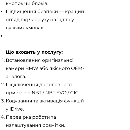
кнопок чи блоків.
Підвищення безпеки — кращий
огляд під час руху назад та у
вузьких умовах.
Що входить у послугу:
Встановлення оригінальної
камери BMW або якісного OEM-
аналога.
Підключення до головного
пристрою NBT / NBT EVO / CIC.
Кодування та активація функцій
у iDrive.
Перевірка роботи та
налаштування розмітки.