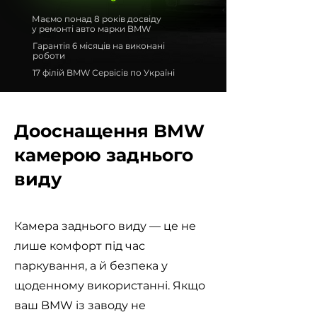
Маємо понад 8 років досвіду
у ремонті авто марки BMW
Гарантія 6 місяців на виконані
роботи
17 філій BMW Сервісів по Україні
Дооснащення BMW
камерою заднього
виду
Камера заднього виду — це не
лише комфорт під час
паркування, а й безпека у
щоденному використанні. Якщо
ваш BMW із заводу не