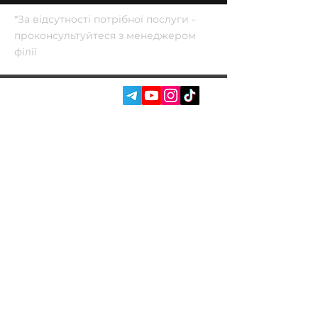
*За відсутності потрібної послуги -
проконсультуйтеся з менеджером
філії
СОЦ. МЕРЕЖІ:
ПОСЛУГИ
АВТОПІДБІР
ПРО НАС
ЧІП ТЮНІНГ
ВІДГУКИ
ДООСНАЩЕННЯ
БЛОГ
КОНТАКТИ
МАГАЗИН
Власник Garage Racer