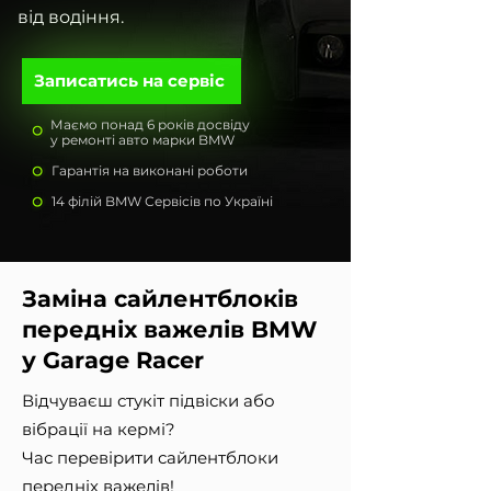
від водіння.
Записатись на сервіс
Маємо понад 6 років досвіду
у ремонті авто марки BMW
Гарантія на виконані роботи
14 філій BMW Сервісів по Україні
Заміна сайлентблоків
передніх важелів BMW
у Garage Racer
Відчуваєш стукіт підвіски або
вібрації на кермі?
Час перевірити сайлентблоки
передніх важелів!