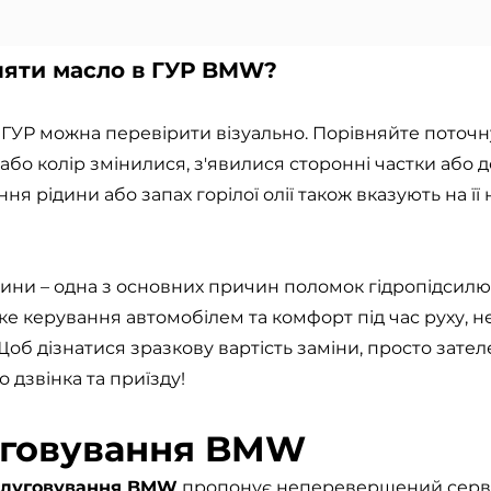
няти масло в ГУР BMW?
і ГУР можна перевірити візуально. Порівняйте поточн
або колір змінилися, з'явилися сторонні частки або 
ня рідини або запах горілої олії також вказують на ї
дини – одна з основних причин поломок гідропідсилю
е керування автомобілем та комфорт під час руху, н
. Щоб дізнатися зразкову вартість заміни, просто зат
 дзвінка та приїзду!
уговування BMW
бслуговування BMW
пропонує неперевершений серві