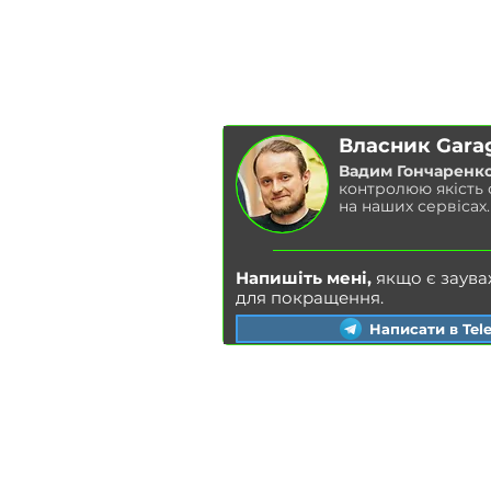
БЛОГ
Власник Gara
Вадим Гончаренк
контролюю якість
на наших сервісах.
Напишіть мені,
якщо є заува
для покращення.
Написати в Tel
Київ
Львів
Харків