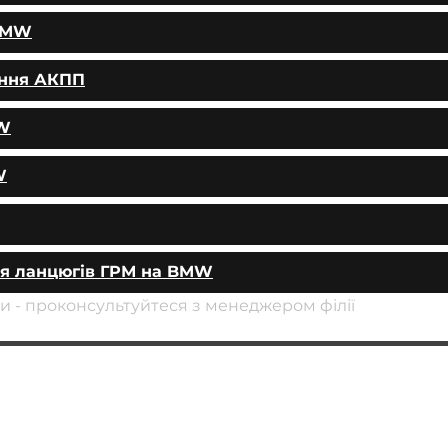
 BMW
ання АКПП
MW
W
ня ланцюгів ГРМ на BMW
уги - проконсультуйтеся з менеджером філії
АВТОПІДБІР
ПОСЛУГИ
ЧІП ТЮНІНГ
Заміна масла у двигуні
ДООСНАЩЕННЯ
Заміна гальмівних колодок