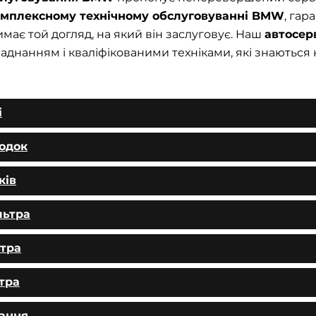
омплексному технічному обслуговуванні BMW
, гар
має той догляд, на який він заслуговує. Наш
автосер
нанням і кваліфікованими техніками, які знаються 
і
лодок
ків
льтра
ьтра
тра
вання