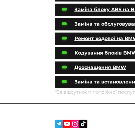
Заміна блоку ABS на
Заміна та обслуговув
Ремонт ходової на B
Кодування блоків BM
Дооснащення BMW
Заміна та встановлен
*За відсутності потрібної посл
СОЦ. МЕРЕЖІ:
ПОСЛУГИ
ПРО НАС
ВІДГУКИ