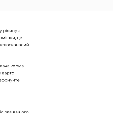
у рідину з
домішки, це
ї недосконалий
вача керма.
е варто
елефонуйте
с для вашого