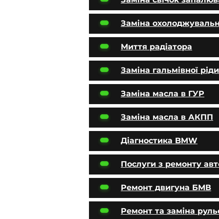
Заміна охолоджувальн
Миття радіатора
Заміна гальмівної рід
Заміна масла в ГУР
Заміна масла в АКПП
Діагностика BMW
Послуги з ремонту ав
Ремонт двигуна БМВ
Ремонт та заміна руль