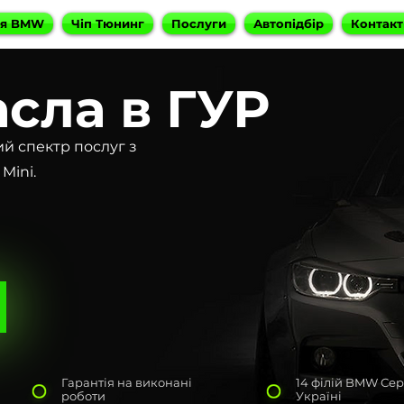
ня BMW
Чіп Тюнинг
Послуги
Автопідбір
Контакт
асла в ГУР
ий спектр послуг з
Mini.
Гарантія на виконані
14 філій BMW Сер
роботи
Україні