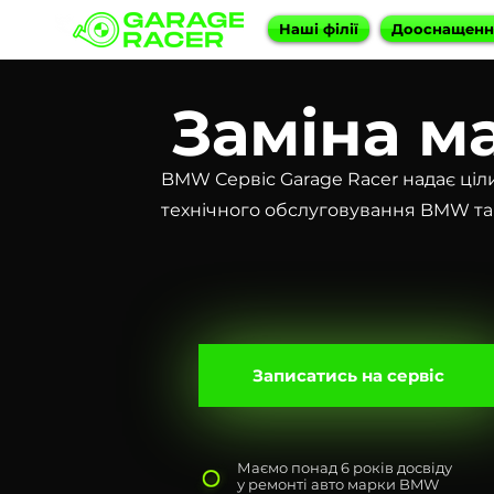
Наші філії
Дооснащен
Заміна м
BMW Сервіс Garage Racer надає ціл
технічного обслуговування BMW та 
Записатись на сервіс
Маємо понад 6 років досвіду
у ремонті авто марки BMW