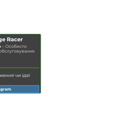
КОНТАКТИ
Заміна гальмівних дисків
МАГАЗИН
Заміна повітряного фільтра
Заміна паливного фільтра
Заміна салонного фільтра
Заміна свічок запалювання
ge Racer
Заміна охолоджувальної рідини
о
– Особисто
Миття радіатора
 обслуговування
Заміна гальмівної рідини
Заміна масла в ГУР
ження чи ідеї
egram
Мережа сервісів BMW Garage Racer
Одеса
Дніпро
Запоріжжя
Вінниця