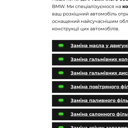
BMW. Ми спеціалізуємося на
к
ваш розкішний автомобіль отри
оснащений найсучаснішим облад
конструкції цих автомобілів.
Заміна масла у двигун
Заміна гальмівних ко
Заміна гальмівних дис
Заміна повітряного фі
Заміна паливного філ
Заміна салонного філь
Заміна свічок запалю