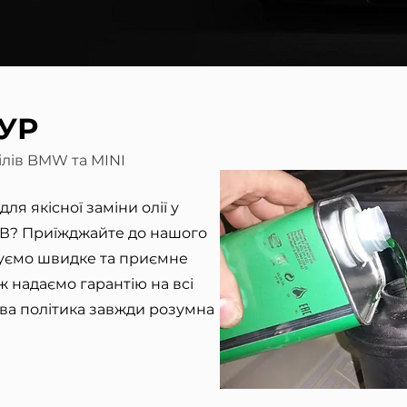
УР
ілів BMW та MINI
я якісної заміни олії у
МВ? Приїжджайте до нашого
туємо швидке та приємне
ж надаємо гарантію на всі
ова політика завжди розумна