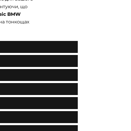
антуючи, що
віс BMW
на тонкощах