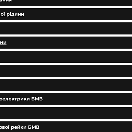
ої рідини
ини
тоелектрики БМВ
ової рейки БМВ