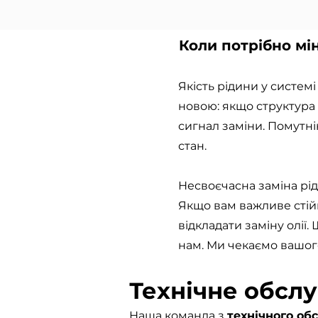
Коли потрібно мі
Якість рідини у систем
новою: якщо структура 
сигнал заміни. Помутнін
стан.
Несвоєчасна заміна рі
Якщо вам важливе стійк
відкладати заміну олії
нам. Ми чекаємо вашого
Технічне обсл
Наша команда з
технічного о