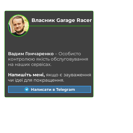
МАГАЗИН
Власник Garage Racer
Вадим Гончаренко
– Особисто
контролюю якість обслуговування
на наших сервісах.
Напишіть мені,
якщо є зауваження
чи ідеї для покращення.
Написати в Telegram
ПОСЛУГИ
Заміна масла у двигуні
Заміна гальмівних колодок