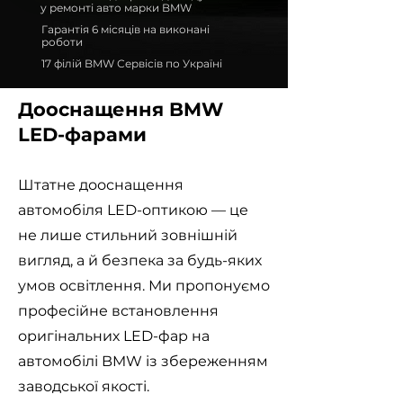
у ремонті авто марки BMW
Гарантія 6 місяців на виконані
роботи
17 філій BMW Сервісів по Україні
Дооснащення BMW
LED-фарами
Штатне дооснащення
автомобіля LED-оптикою — це
не лише стильний зовнішній
вигляд, а й безпека за будь-яких
умов освітлення. Ми пропонуємо
професійне встановлення
оригінальних LED-фар на
автомобілі BMW із збереженням
заводської якості.