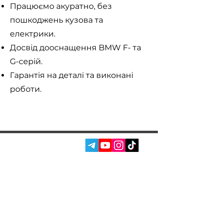
Працюємо акуратно, без
пошкоджень кузова та
електрики.
Досвід дооснащення BMW F- та
G-серій.
Гарантія на деталі та виконані
роботи.
СОЦ. МЕРЕЖІ:
ПОСЛУГИ
АВТОПІДБІР
ПРО НАС
ЧІП ТЮНІНГ
ВІДГУКИ
ДООСНАЩЕННЯ
БЛОГ
КОНТАКТИ