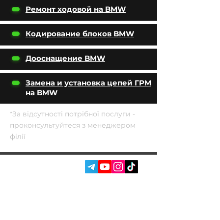
Ремонт ходовой на BMW
Кодирование блоков BMW
Дооснащение BMW
Замена и установка цепей ГРМ
на BMW
*За відсутності потрібної послуги -
проконсультуйтеся з менеджером
філії
СОЦ. МЕРЕЖІ:
ПОСЛУГИ
АВТОПІДБІР
ПРО НАС
ЧІП ТЮНІНГ