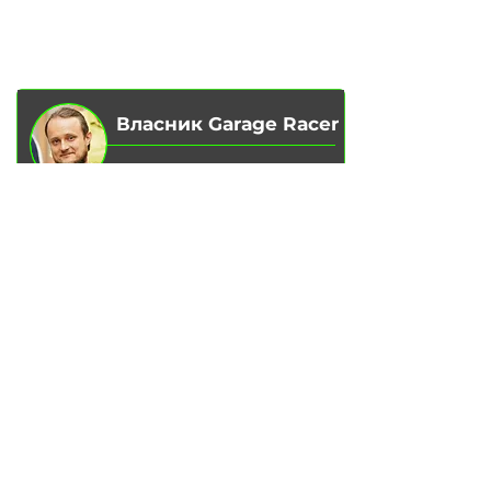
ВІДГУКИ
ДООСНАЩЕННЯ
БЛОГ
КОНТАКТИ
МАГАЗИН
Власник Garage Racer
Вадим Гончаренко
– Особисто
контролюю якість обслуговування
на наших сервісах.
Напишіть мені,
якщо є зауваження
чи ідеї для покращення.
Написати в Telegram
ПОСЛУГИ