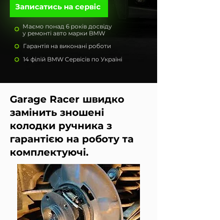
Записатись на сервіс
Маємо понад 6 років досвіду
у ремонті авто марки BMW
Гарантія на виконані роботи
14 філій BMW Сервісів по Україні
Garage Racer швидко
замінить зношені
колодки ручника з
гарантією на роботу та
комплектуючі.