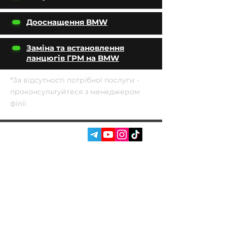
Дооснащення BMW
Заміна та встановлення
ланцюгів ГРМ на BMW
*За відсутності потрібної послуги -
проконсультуйтеся з менеджером
філії
СОЦ. МЕРЕЖІ:
ПОСЛУГИ
АВТОПІДБІР
ПРО НАС
ЧІП ТЮНІНГ
ВІДГУКИ
ДООСНАЩЕННЯ
БЛОГ
КОНТАКТИ
МАГАЗИН