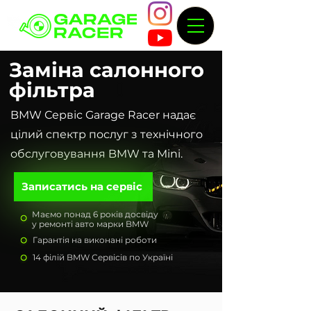
Заміна салонного
фільтра
BMW Сервіс Garage Racer надає
цілий спектр послуг з технічного
обслуговування BMW та Mini.
Записатись на сервіс
Маємо понад 6 років досвіду
у ремонті авто марки BMW
Гарантія на виконані роботи
14 філій BMW Сервісів по Україні