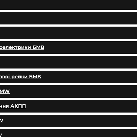
тоелектрики БМВ
ової рейки БМВ
 BMW
ання АКПП
MW
W