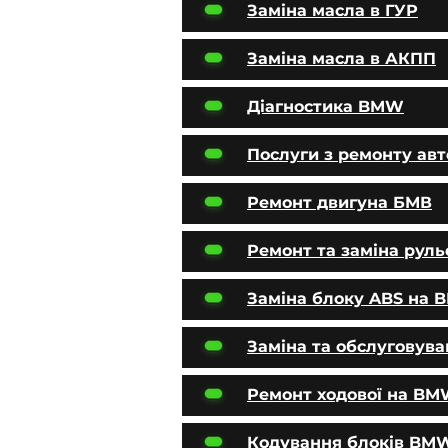
Заміна масла в ГУР
Заміна масла в АКПП
Діагностика BMW
Послуги з ремонту ав
Ремонт двигуна БМВ
Ремонт та заміна руль
Заміна блоку ABS на
Заміна та обслуговув
Ремонт ходової на B
Кодування блоків BM