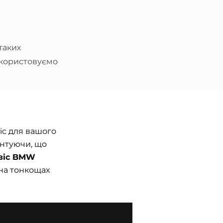
таких
використовуємо
с для вашого
антуючи, що
віс BMW
на тонкощах