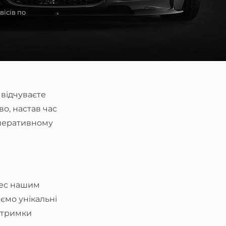
вісів по
 відчуваєте
о, настав час
 оперативному
цес нашим
іємо унікальні
дтримки