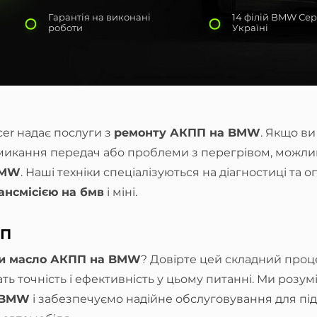
Гарантія на виконані
14 філій BMW Сер
роботи
Україні
er надає послуги з
ремонту АКПП на BMW
. Якщо ви
микання передач або проблеми з перегрівом, можлив
BMW
. Наші техніки спеціалізуються на діагностиці та
ансмісією на бмв
і міні.
ПП
ти масло АКПП на BMW
? Довірте цей складний про
ть точність і ефективність у цьому питанні. Ми розум
й BMW
і забезпечуємо надійне обслуговування для пі