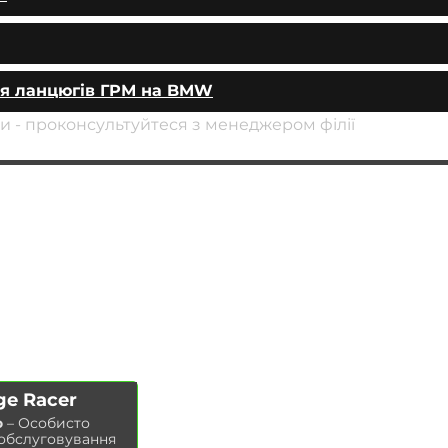
ня ланцюгів ГРМ на BMW
уги - проконсультуйтеся з менеджером філії
АВТОПІДБІР
ПОСЛУГИ
ЧІП ТЮНІНГ
Заміна масла у двигуні
ДООСНАЩЕННЯ
Заміна гальмівних колодок
КОНТАКТИ
Заміна гальмівних дисків
МАГАЗИН
Заміна повітряного фільтра
Заміна паливного фільтра
Заміна салонного фільтра
Заміна свічок запалювання
ge Racer
Заміна охолоджувальної рідини
о
– Особисто
Миття радіатора
 обслуговування