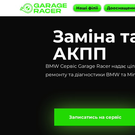
Наші філії
Дооснащен
Заміна т
АКПП
BMW Сервіс Garage Racer надає ціл
ремонту та діагностики BMW та Min
Записатись на сервіс