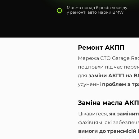
Маємо понад 6 років досвіду
у ремонті авто марки BMW
Ремонт АКПП
Мережа СТО Garage Rac
поштовхи під час пере
для
заміни АКПП на 
усуненні
проблем з тр
Заміна масла АК
Цікавитеся,
як заміни
фахівцям, які забезпеча
вимоги до трансмісі