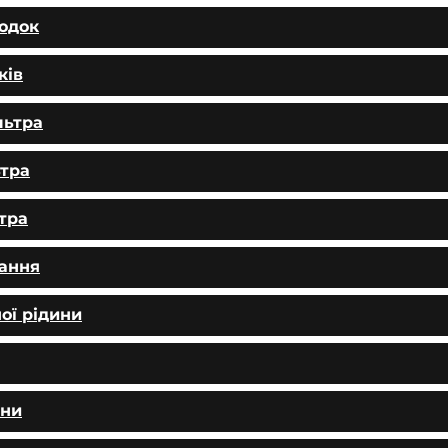
лодок
ків
льтра
ьтра
тра
вання
ої рідини
ини