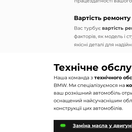
працездатності вашого
Вартість ремонт
Вас турбує
вартість р
факторів, як модель і 
якісні деталі для наді
Технічне обсл
Наша команда з
технічного о
BMW. Ми спеціалізуємося на
к
ваш розкішний автомобіль отри
оснащений найсучаснішим облад
конструкції цих автомобілів.
Заміна масла у двигун