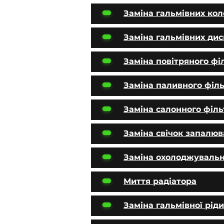
Заміна гальмівних ко
Заміна гальмівних дис
Заміна повітряного фі
Заміна паливного філ
Заміна салонного філь
Заміна свічок запалю
Заміна охолоджувальн
Миття радіатора
Заміна гальмівної рід