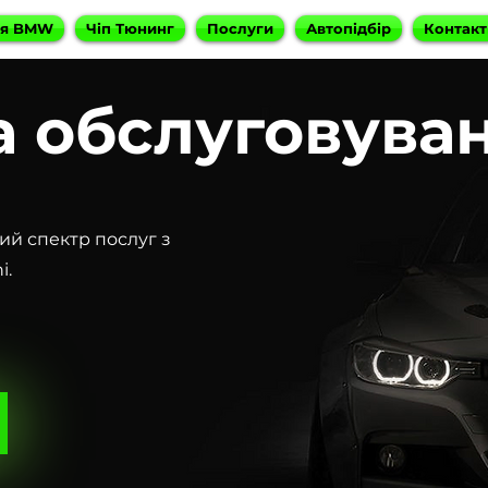
ня BMW
Чіп Тюнинг
Послуги
Автопідбір
Контакт
а обслуговува
ий спектр послуг з
i.