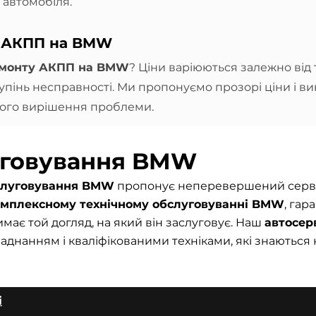
 автомобіля.
у АКПП на BMW
емонту АКПП на BMW
? Ціни варіюються залежно від 
ступінь несправності. Ми пропонуємо прозорі ціни і 
йного вирішення проблеми.
уговування BMW
бслуговування BMW
пропонує неперевершений серві
омплексному технічному обслуговуванні BMW
, гар
має той догляд, на який він заслуговує. Наш
автосер
нанням і кваліфікованими техніками, які знаються 
і