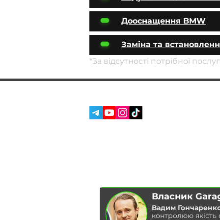
Дооснащення BMW
Заміна та встановлен
*За відсутності потрібної посл
СОЦ. МЕРЕЖІ:
ПОСЛУГИ
ПРО НАС
ВІДГУКИ
БЛОГ
Власник Gara
Вадим Гончаренк
контролюю якість