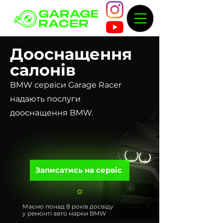
Дооснащення
салонів
BMW сервіси Garage Racer
надають послуги
дооснащення BMW.
Записатись на сервіс
Маємо понад 8 років досвіду
у ремонті авто марки BMW