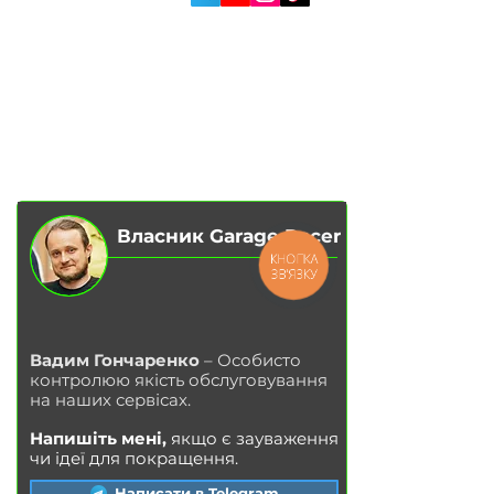
ПОСЛУГИ
АВТОПІДБІР
ПРО НАС
ЧІП ТЮНІНГ
ВІДГУКИ
ДООСНАЩЕННЯ
БЛОГ
КОНТАКТИ
МАГАЗИН
Власник Garage Racer
КНОПКА
ЗВ'ЯЗКУ
Вадим Гончаренко
– Особисто
контролюю якість обслуговування
на наших сервісах.
Напишіть мені,
якщо є зауваження
чи ідеї для покращення.
Написати в Telegram