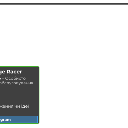
АВТОПІДБІР
ПОСЛУГИ
ЧІП ТЮНІНГ
Заміна масла у двигуні
ДООСНАЩЕННЯ
Заміна гальмівних колодок
КОНТАКТИ
Заміна гальмівних дисків
МАГАЗИН
Заміна повітряного фільтра
Заміна паливного фільтра
Заміна салонного фільтра
Заміна свічок запалювання
ge Racer
Заміна охолоджувальної рідини
о
– Особисто
Миття радіатора
 обслуговування
Заміна гальмівної рідини
Заміна масла в ГУР
ження чи ідеї
egram