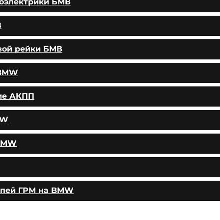
тоэлектрики БМВ
В
вой рейки БМВ
 BMW
ие АКПП
MW
 BMW
епей ГРМ на BMW