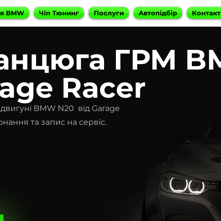
ня BMW
Чіп Тюнинг
Послуги
Автопідбір
Контакт
ланцюга ГРМ 
rage Racer
 двигуні BMW N20 від Garage
онання та запис на сервіс.