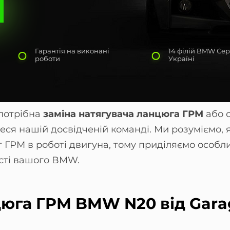
Гарантія на виконані
14 філій BMW Сер
роботи
Україні
потрібна
заміна натягувача ланцюга ГРМ
або 
еся нашій досвідченій команді. Ми розуміємо, 
г ГРМ в роботі двигуна, тому приділяємо особл
сті вашого BMW.
цюга ГРМ BMW N20 від Gara