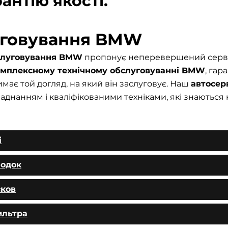
антію якості.
уговування BMW
бслуговування BMW
пропонує неперевершений серві
омплексному технічному обслуговуванні BMW
, гар
має той догляд, на який він заслуговує. Наш
автосер
нанням і кваліфікованими техніками, які знаються 
і
лодок
сков
ильтра