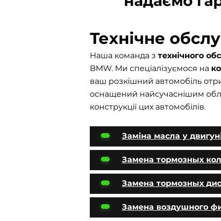
надаємо гар
Технічне обсл
Наша команда з
технічного о
BMW. Ми спеціалізуємося на
к
ваш розкішний автомобіль отри
оснащений найсучаснішим облад
конструкції цих автомобілів.
Заміна масла у двигун
Замена тормозных ко
Замена тормозных ди
Замена воздушного ф