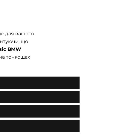
с для вашого
антуючи, що
віс BMW
на тонкощах