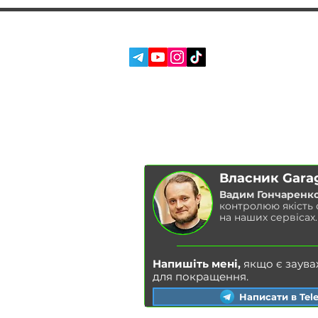
СОЦ. МЕРЕЖІ:
ПОСЛУГИ
ПРО НАС
ВІДГУКИ
БЛОГ
Власник Gara
Вадим Гончаренк
контролюю якість
на наших сервісах.
Напишіть мені,
якщо є заува
для покращення.
Написати в Tel