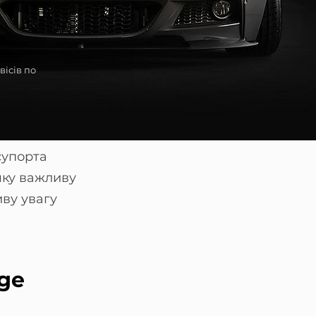
вісів по
супорта
яку важливу
иву увагу
ge