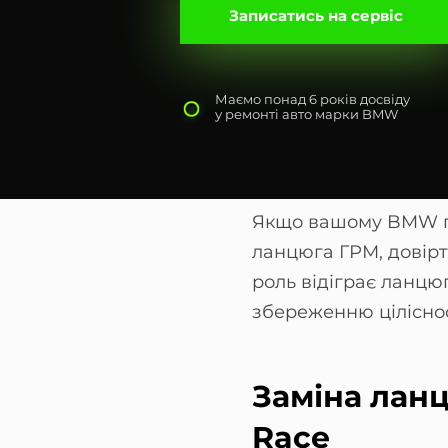
Записатись на сервіс
Маємо понад 6 років досвіду
у ремонті авто марки BMW
Якщо вашому BMW 
ланцюга ГРМ, довірт
роль відіграє ланцю
збереженню цілісно
Заміна лан
Race