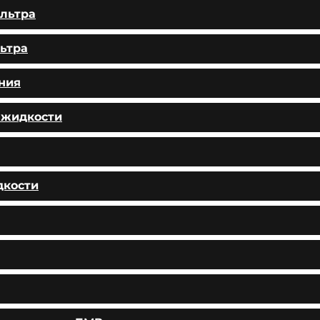
льтра
ьтра
ния
 жидкости
дкости