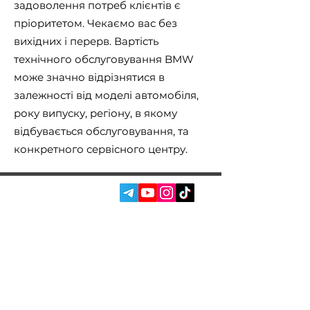
задоволення потреб клієнтів є
пріоритетом. Чекаємо вас без
вихідних і перерв. Вартість
технічного обслуговування BMW
може значно відрізнятися в
залежності від моделі автомобіля,
року випуску, регіону, в якому
відбувається обслуговування, та
конкретного сервісного центру.
СОЦ. МЕРЕЖІ:
ПОСЛУГИ
АВТОПІДБІР
ПРО НАС
ЧІП ТЮНІНГ
ВІДГУКИ
ДООСНАЩЕННЯ
БЛОГ
КОНТАКТИ
МАГАЗИН