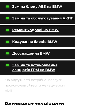
Заміна блоку ABS на BMW
Заміна та обслуговування АКПП
Ремонт ходової на BMW
Кодування блоків BMW
Дооснащення BMW
Заміна та встановлення
ланцюгів ГРМ на BMW
*За відсутності потрібної послуги -
проконсультуйтеся з менеджером
філії
Регламент технічного