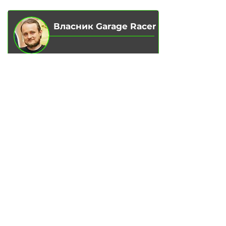
Власник Garage Racer
Вадим Гончаренко
– Особисто
контролюю якість обслуговування
на наших сервісах.
Напишіть мені,
якщо є зауваження
чи ідеї для покращення.
Написати в Telegram
ПОСЛУГИ
Заміна масла у двигуні
Заміна гальмівних колодок