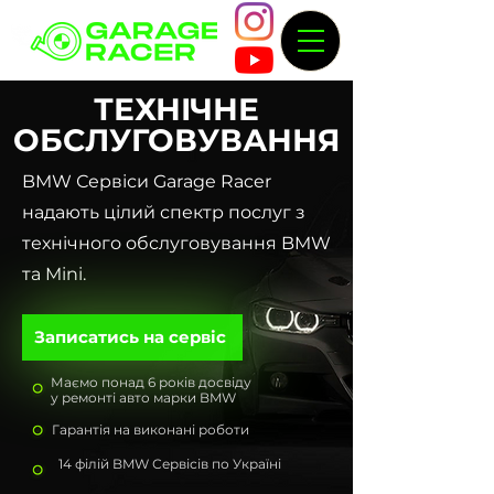
ТЕХНІЧНЕ
ОБСЛУГОВУВАННЯ
BMW Сервіси Garage Racer
надають цілий спектр послуг з
технічного обслуговування BMW
та Mini.
Записатись на сервіс
Маємо понад 6 років досвіду
у ремонті авто марки BMW
Гарантія на виконані роботи
14 філій BMW Сервісів по Україні