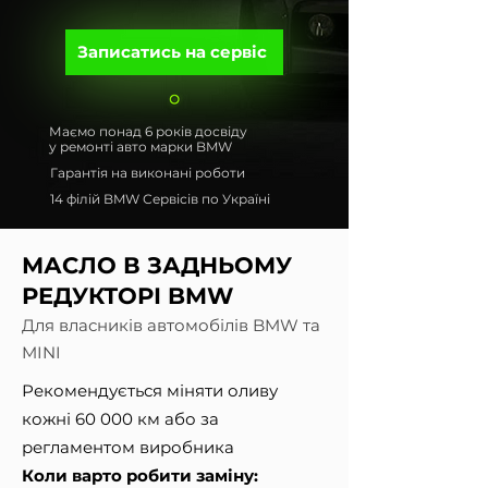
Записатись на сервіс
Маємо понад 6 років досвіду
у ремонті авто марки BMW
Гарантія на виконані роботи
14 філій BMW Сервісів по Україні
МАСЛО В ЗАДНЬОМУ
РЕДУКТОРІ BMW
Для власників автомобілів BMW та
MINI
Рекомендується міняти оливу
кожні 60 000 км або за
регламентом виробника
Коли варто робити заміну: