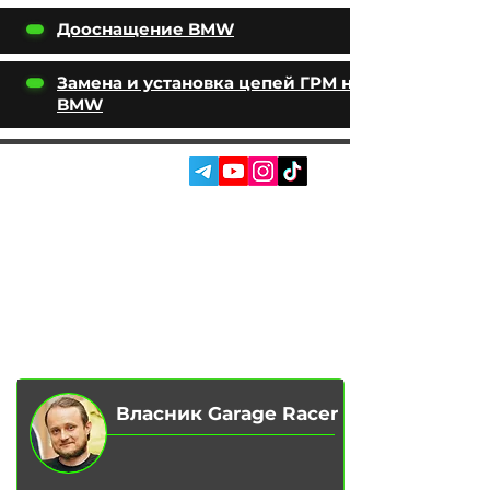
Дооснащение BMW
Замена и установка цепей ГРМ на
BMW
СОЦ. МЕРЕЖІ:
ПОСЛУГИ
АВТОПІДБІР
ПРО НАС
ЧІП ТЮНІНГ
ВІДГУКИ
ДООСНАЩЕННЯ
БЛОГ
КОНТАКТИ
МАГАЗИН
Власник Garage Racer