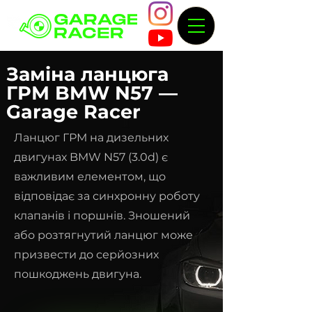
Заміна ланцюга
ГРМ BMW N57 —
Garage Racer
Ланцюг ГРМ на дизельних
двигунах BMW N57 (3.0d) є
важливим елементом, що
відповідає за синхронну роботу
клапанів і поршнів. Зношений
або розтягнутий ланцюг може
призвести до серйозних
пошкоджень двигуна.