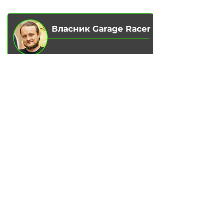
МАГАЗИН
Власник Garage Racer
Вадим Гончаренко
– Особисто
контролюю якість обслуговування
на наших сервісах.
Напишіть мені,
якщо є зауваження
чи ідеї для покращення.
Написати в Telegram
ПОСЛУГИ
Заміна масла у двигуні
Заміна гальмівних колодок