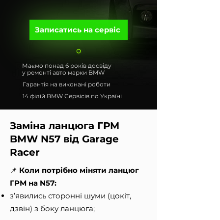
Записатись на сервіс
Маємо понад 6 років досвіду
у ремонті авто марки BMW
Гарантія на виконані роботи
14 філій BMW Сервісів по Україні
Заміна ланцюга ГРМ
BMW N57 від Garage
Racer
📌
Коли потрібно міняти ланцюг
ГРМ на N57:
з’явились сторонні шуми (цокіт,
дзвін) з боку ланцюга;