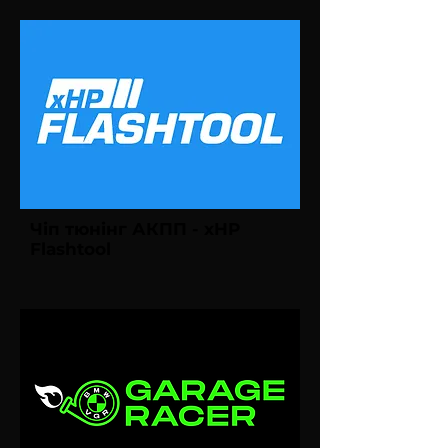
Чіп тюнінг АКПП - xHP
Flashtool