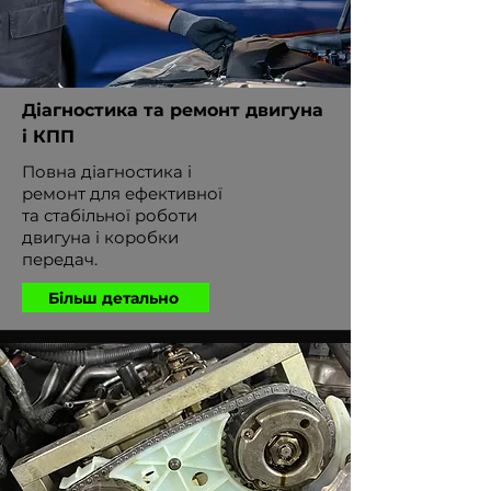
Діагностика та ремонт двигуна
і КПП
Повна діагностика і
ремонт для ефективної
та стабільної роботи
двигуна і коробки
передач.
Більш детально