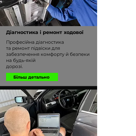
Діагностика і ремонт ходової
Професійна діагностика
та ремонт підвіски для
забезпечення комфорту й безпеки
на будь-якій
дорозі.
Більш детально