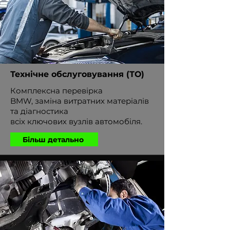
Технічне обслуговування (ТО)
Комплексна перевірка
BMW, заміна витратних матеріалів
та діагностика
всіх ключових вузлів автомобіля.
Більш детально