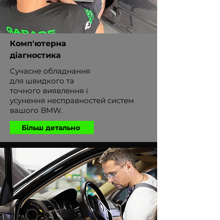
Комп'ютерна
діагностика
Сучасне обладнання
для швидкого та
точного виявлення і
усунення несправностей систем
вашого BMW.
Більш детально