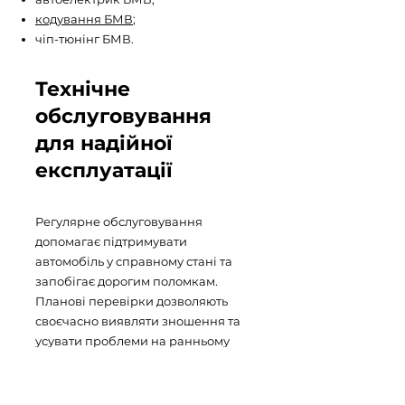
кодування БМВ
;
чіп-тюнінг БМВ.
Технічне
обслуговування
для надійної
експлуатації
Регулярне обслуговування
допомагає підтримувати
автомобіль у справному стані та
запобігає дорогим поломкам.
Планові перевірки дозволяють
своєчасно виявляти зношення та
усувати проблеми на ранньому
етапі.
Наш сервіс БМВ Запоріжжя