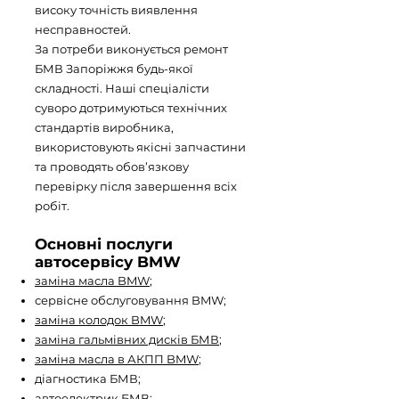
високу точність виявлення
несправностей.
За потреби виконується ремонт
БМВ Запоріжжя будь-якої
складності. Наші спеціалісти
суворо дотримуються технічних
стандартів виробника,
використовують якісні запчастини
та проводять обов’язкову
перевірку після завершення всіх
робіт.
Основні послуги
автосервісу BMW
заміна масла BMW
;
сервісне обслуговування BMW;
заміна колодок BMW
;
заміна гальмівних дисків БМВ
;
заміна масла в АКПП BMW
;
діагностика БМВ;
автоелектрик БМВ;