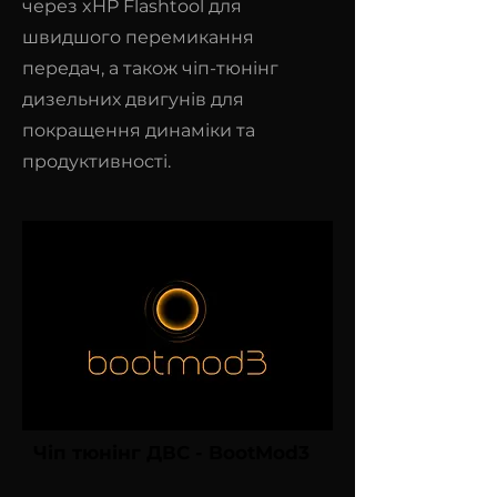
через xHP Flashtool для
швидшого перемикання
передач, а також чіп-тюнінг
дизельних двигунів для
покращення динаміки та
продуктивності.
Чіп тюнінг ДВС - BootMod3