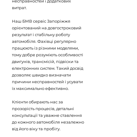
несправностей і додаткових
витрат.
Наш БМВ сервіс Запоріжжя
орієнтований на довгостроковий
результат і стабільну роботу
автомобіля. Фахівці регулярно
працюють із різними моделями,
тому добре розуміють особливості
двигунів, трансмісій, підвіски та
електронних систем. Такий досвід
дозволяє швидко визначати
причини несправностей і усувати
їх максимально ефективно.
Клієнти обирають нас за
прозорість процесів, детальні
консультації та уважне ставлення
до кожного автомобіля незалежно
від його віку та пробігу.