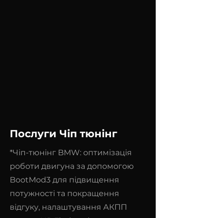
Послуги Чіп тюнінг
*Чіп-тюнінг BMW: оптимізація
роботи двигуна за допомогою
BootMod3 для підвищення
потужності та покращення
відгуку, налаштування АКПП