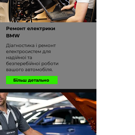
Ремонт електрики
BMW
Діагностика і ремонт
електросистем для
надійної та
безперебійної роботи
вашого автомобіля.
Більш детально