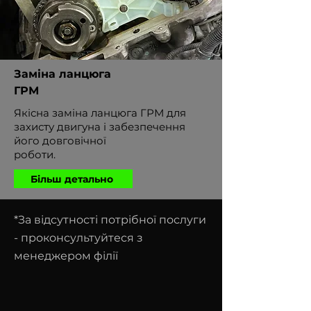
Заміна ланцюга
ГРМ
Якісна заміна ланцюга ГРМ для
захисту двигуна і забезпечення
його довговічної
роботи.
Більш детально
*За відсутності потрібної послуги
- проконсультуйтеся з
менеджером філії