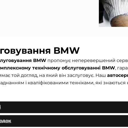
уговування BMW
бслуговування BMW
пропонує неперевершений серві
омплексному технічному обслуговуванні BMW
, гар
має той догляд, на який він заслуговує. Наш
автосер
нанням і кваліфікованими техніками, які знаються 
і
лодок