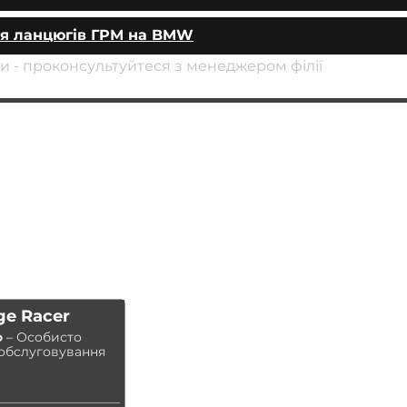
ня ланцюгів ГРМ на BMW
уги - проконсультуйтеся з менеджером філії
АВТОПІДБІР
ПОСЛУГИ
ЧІП ТЮНІНГ
Заміна масла у двигуні
ДООСНАЩЕННЯ
Заміна гальмівних колодок
КОНТАКТИ
Заміна гальмівних дисків
МАГАЗИН
Заміна повітряного фільтра
Заміна паливного фільтра
Заміна салонного фільтра
Заміна свічок запалювання
ge Racer
Заміна охолоджувальної рідини
о
– Особисто
Миття радіатора
 обслуговування
Заміна гальмівної рідини
Заміна масла в ГУР