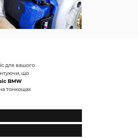
с для вашого
антуючи, що
віс BMW
на тонкощах