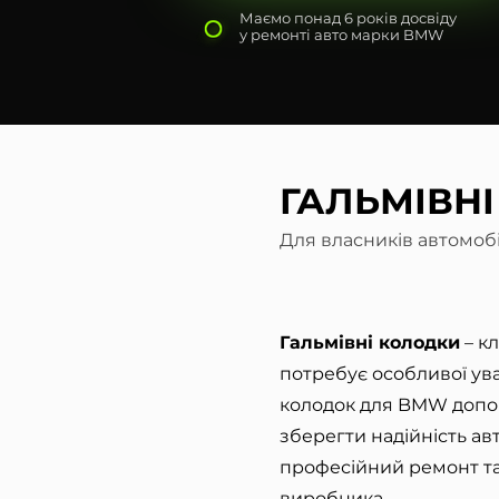
Маємо понад 6 років досвіду
у ремонті авто марки BMW
ГАЛЬМІВН
Для власників автомоб
Гальмівні колодки
– к
потребує особливої ува
колодок для BMW допом
зберегти надійність ав
професійний ремонт та 
виробника.