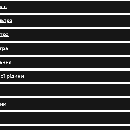
ків
льтра
ьтра
тра
вання
ої рідини
ини