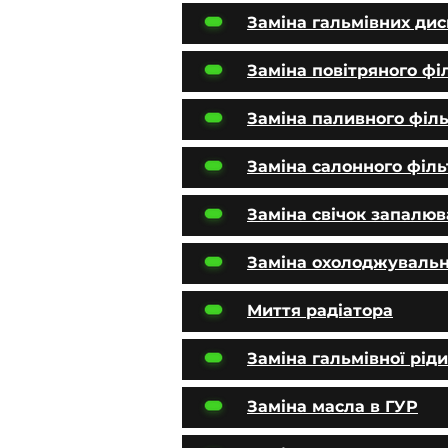
Заміна гальмівних дис
Заміна повітряного фі
Заміна паливного філ
Заміна салонного філь
Заміна свічок запалю
Заміна охолоджувальн
Миття радіатора
Заміна гальмівної рід
Заміна масла в ГУР