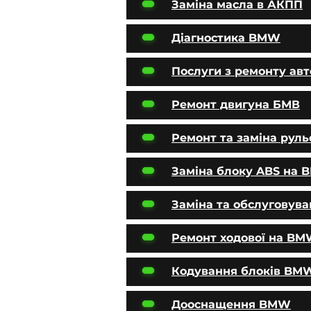
Заміна масла в АКПП
Діагностика BMW
Послуги з ремонту ав
Ремонт двигуна БМВ
Ремонт та заміна руль
Заміна блоку ABS на
Заміна та обслуговув
Ремонт ходової на B
Кодування блоків BM
Дооснащення BMW