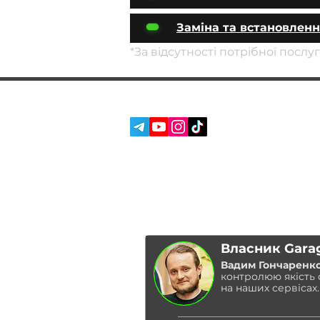
Заміна та встановлен
*За відсутності потрібної посл
СОЦ. МЕРЕЖІ:
ПОСЛУГИ
ПРО НАС
ВІДГУКИ
БЛОГ
Власник Gara
Вадим Гончаренк
контролюю якість
на наших сервісах.