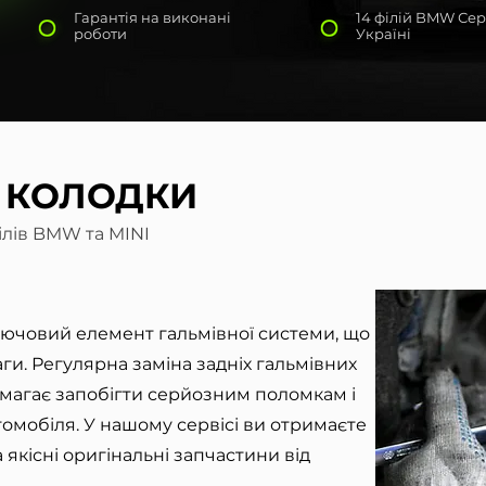
Гарантія на виконані
14 філій BMW Сер
роботи
Україні
І КОЛОДКИ
ілів BMW та MINI
лючовий елемент гальмівної системи, що
ги. Регулярна заміна задніх гальмівних
агає запобігти серйозним поломкам і
томобіля. У нашому сервісі ви отримаєте
якісні оригінальні запчастини від