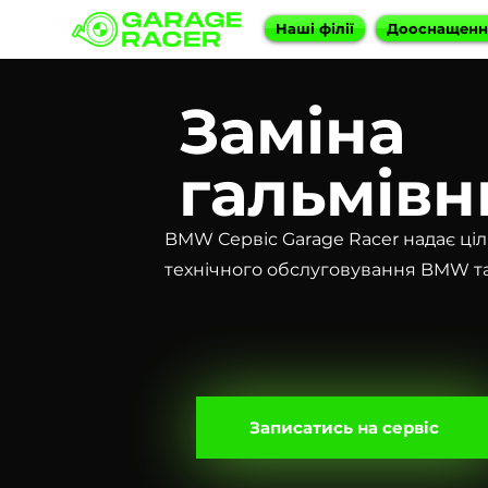
Наші філії
Дооснащен
Заміна
гальмівн
BMW Сервіс Garage Racer надає ціл
технічного обслуговування BMW та 
Записатись на сервіс