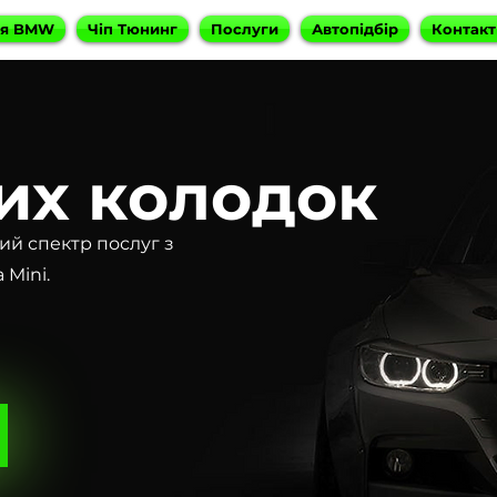
ня BMW
Чіп Тюнинг
Послуги
Автопідбір
Контакт
их колодок
ий спектр послуг з
Mini.