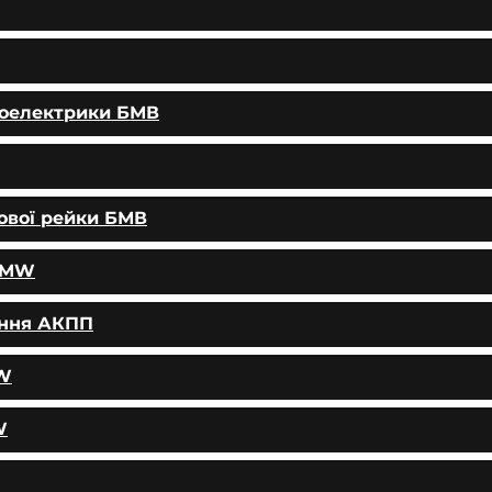
тоелектрики БМВ
ової рейки БМВ
 BMW
ання АКПП
MW
W