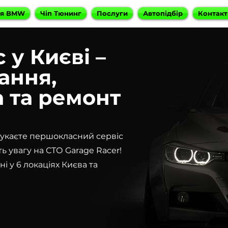
ня BMW
Чіп Тюнинг
Послуги
Автопідбір
Контакт
у Києві –
ання,
а та ремонт
укаєте першокласний сервіс
ь увагу на СТО Garage Racer!
 у 6 локаціях Києва та