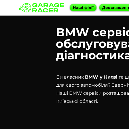
Наші філії
Дооснащен
BMW сервіс 
обслуговув
діагностик
Ви власник
BMW у Києві
та ш
для свого автомобіля? Зверніт
Наші BMW сервіси розташовані
Київської області.