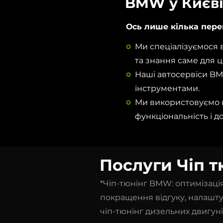
BMW у Києві
Ось лише кілька пере
Ми спеціалізуємося 
та знання саме для ц
Наші автосервіси BM
інструментами.
Ми використовуємо 
функціональність і д
Послуги Чіп т
*Чіп-тюнінг BMW: оптимізаці
покращення відгуку, налашт
чіп-тюнінг дизельних двигун