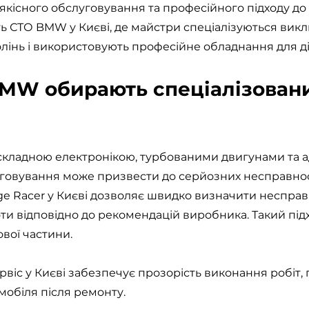
якісного обслуговування та професійного підходу до
ь СТО BMW у Києві, де майстри спеціалізуються вик
олінь і використовують професійне обладнання для ді
MW обирають спеціалізовани
складною електронікою, турбованими двигунами та
говування може призвести до серйозних несправност
 Racer у Києві дозволяє швидко визначити несправніс
ти відповідно до рекомендацій виробника. Такий під
ової частини.
іс у Києві забезпечує прозорість виконання робіт, п
мобіля після ремонту.