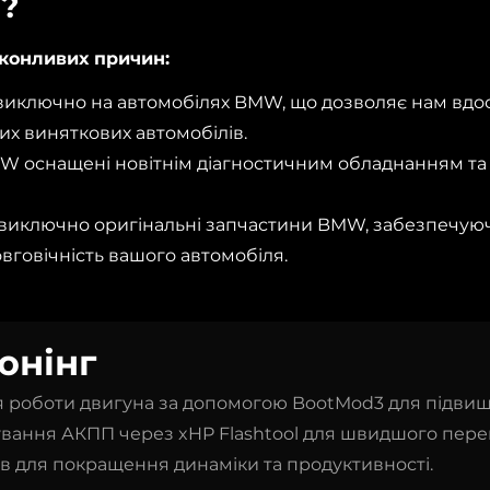
?
конливих причин:
виключно на автомобілях BMW, що дозволяє нам вдо
их виняткових автомобілів.
W оснащені новітнім діагностичним обладнанням та
виключно оригінальні запчастини BMW, забезпечую
овговічність вашого автомобіля.
юнінг
я роботи двигуна за допомогою BootMod3 для підвищ
ування АКПП через xHP Flashtool для швидшого пере
ів для покращення динаміки та продуктивності.