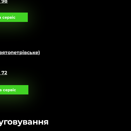
0 98
 сервіс
вятопетрівське)
 72
а сервіс
луговування