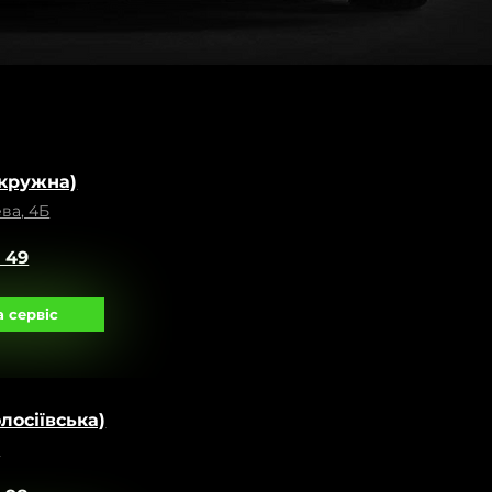
кружна)
ва, 4Б
0 49
 сервіс
олосіївська)
9