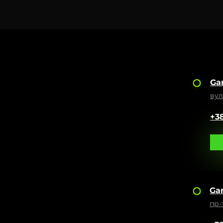
Ga
вул
+3
Ga
пр-