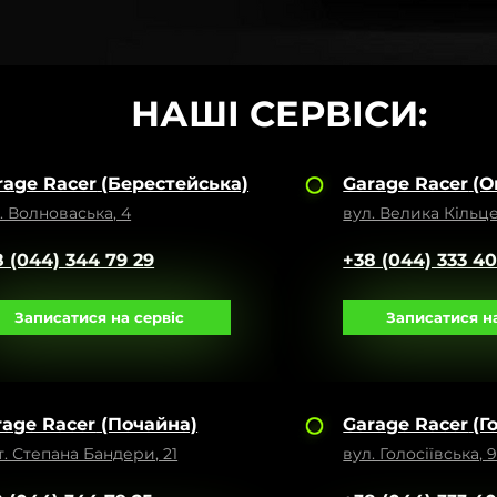
НАШІ СЕРВІСИ:
rage Racer
(Берестейська)
Garage Racer
(О
. Волноваська, 4
вул. Велика Кільце
8 (044) 344 79 29
+38 (044) 333 4
Записатися на сервіс
Записатися на
rage Racer
(Почайна)
Garage Racer
(Г
т. Степана Бандери, 21
вул. Голосіївська, 