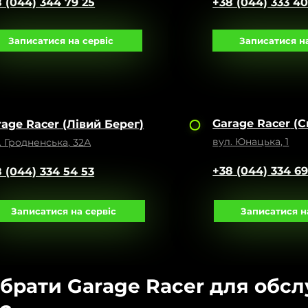
 (044) 344 79 25
+38 (044) 333 4
Записатися на сервіс
Записатися на
Garage Racer
(С
rage Racer
(Лівий Берег)
вул. Юнацька, 1
. Гродненська, 32А
+38 (044) 334 69
 (044) 334 54 53
Записатися на сервіс
Записатися н
обрати Garage Racer для обс