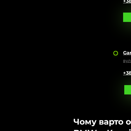
+38
Ga
вул
+38
Чому варто 