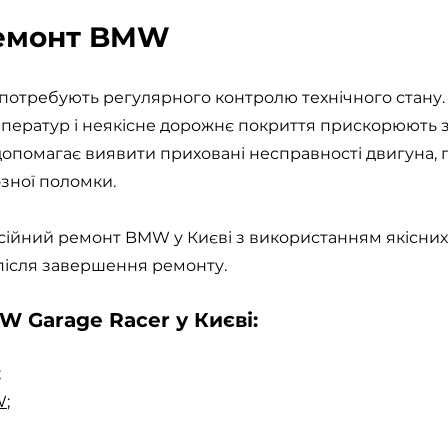
ремонт BMW
 потребують регулярного контролю технічного стану.
мператур і неякісне дорожнє покриття прискорюють 
помагає виявити приховані несправності двигуна, пі
зної поломки.
сійний ремонт BMW у Києві з використанням якісних
 після завершення ремонту.
W Garage Racer у Києві:
;
W
;