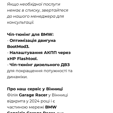
Якщо необхідної послуги 
немає в списку, звертайтеся 
до нашого менеджера для 
консультації.
Чіп-тюнінг для BMW:
- 
Оптимізація двигуна 
BootMod3.
- 
Налаштування АКПП через 
xHP Flashtool.
- 
Чіп-тюнінг дизельного ДВЗ
для покращення потужності та 
динаміки.  
Про наш сервіс у Вінниці
Філія 
Garage Racer
 у Вінниці 
відкрита у 2024 році і є 
частиною мережі 
BMW 