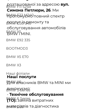
розташованої за адресою 
вул. 
BMW F11 525d
Симона Петлюри, 26
. Ми 
BMW F22 M240
пропонуємо повний спектр 
послуг із ремонту та 
BMW G30 540
обслуговування автомобілів 
BMW X5
BMW і MINI.  
BMW E92 335
BOOTMOD3
BMW X5 E70
BMW X3
Наші філіали
Наші послуги
BMW X6
Для власників BMW та MINI ми 
виконуємо:  
BMW 5 Series
- 
Технічне обслуговування 
BMW 6 Series
(ТО):
 заміна витратних 
матеріалів та діагностика 
BMW G20