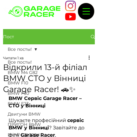
Пост
Все посты!
Читати 1 хв
Все посты!
Відкрили 13-й філіал
BMW M4 G82
BMW СТО у Вінниці
BMW F10
Garage Racer! 🚗✨
BMW F30
BMW Сервіс Garage Racer – 
BMW F23
СТО у Вінниці
Двигуни BMW
Шукаєте професійний 
сервіс 
ПРИГОН BMW
BMW у Вінниці
? Завітайте до 
BMW F31 320d
філії 
Garage Racer
, 