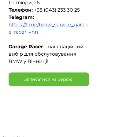
Петлюри, 26  
Телефон:
 +38 (043) 233 30 25  
Telegram:
https://t.me/bmw_service_garag
e_racer_vnn
Garage Racer
 – ваш надійний 
вибір для обслуговування 
BMW у Вінниці!
Записатися на сервіс!