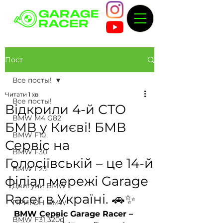
Пост
Все посты!
Читати 1 хв
Все посты!
Відкрили 4-й СТО
BMW M4 G82
БМВ у Києві! БМВ
BMW F10
Сервіс на
BMW F30
Голосіївській – це 14-й
BMW F23
філіал мережі Garage
Двигуни BMW
Racer в Україні. 🚗✨
ПРИГОН BMW
BMW Сервіс Garage Racer – 
BMW F31 320d