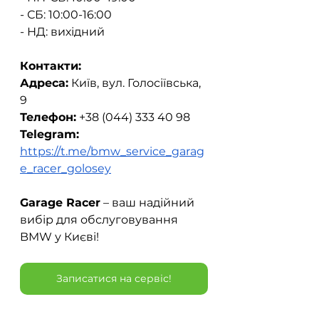
- СБ: 10:00-16:00
- НД: вихідний  
Контакти:
Адреса:
 Київ, вул. Голосіївська, 
9  
Телефон:
 +38 (044) 333 40 98  
Telegram:
https://t.me/bmw_service_garag
e_racer_golosey
Garage Racer
 – ваш надійний 
вибір для обслуговування 
BMW у Києві!
Записатися на сервіс!