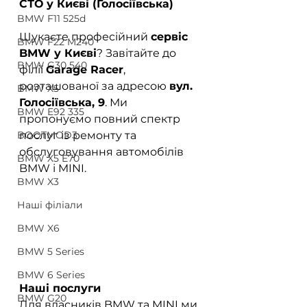
СТО у Києві (Голосіївська)
BMW F11 525d
Шукаєте професійний 
сервіс 
BMW F22 M240
BMW у Києві
? Завітайте до 
BMW G30 540
філії 
Garage Racer
, 
розташованої за адресою 
вул. 
BMW X5
Голосіївська, 9
. Ми 
BMW E92 335
пропонуємо повний спектр 
BOOTMOD3
послуг із ремонту та 
обслуговування автомобілів 
BMW X5 E70
BMW і MINI.  
BMW X3
Наші філіали
BMW X6
BMW 5 Series
BMW 6 Series
Наші послуги
BMW G20
Для власників BMW та MINI ми 