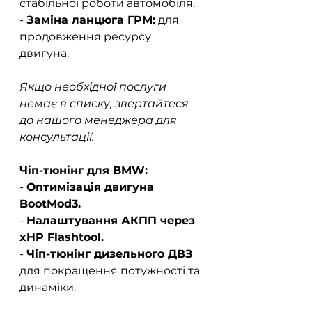
стабільної роботи автомобіля.  
- 
Заміна ланцюга ГРМ:
 для 
продовження ресурсу 
двигуна.  
Якщо необхідної послуги 
немає в списку, звертайтеся 
до нашого менеджера для 
консультації.
Чіп-тюнінг для BMW:
- 
Оптимізація двигуна 
BootMod3.
- 
Налаштування АКПП через 
xHP Flashtool.
- 
Чіп-тюнінг дизельного ДВЗ
для покращення потужності та 
динаміки.  