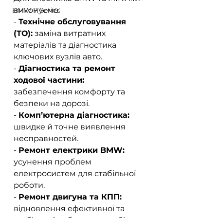
виконуємо:  
BMW 7 Series
- 
Технічне обслуговування 
(ТО):
 заміна витратних 
матеріалів та діагностика 
ключових вузлів авто.  
- 
Діагностика та ремонт 
ходової частини:
забезпечення комфорту та 
безпеки на дорозі.  
- 
Комп’ютерна діагностика:
швидке й точне виявлення 
несправностей.  
- 
Ремонт електрики BMW:
усунення проблем 
електросистем для стабільної 
роботи.  
- 
Ремонт двигуна та КПП:
відновлення ефективної та 