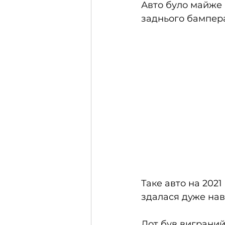
Авто було майже 
заднього бампера
Таке авто на 2021
здалася дуже нав
Лот був виграний 