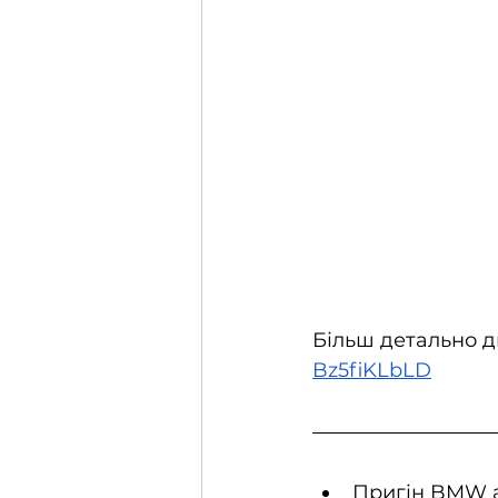
Більш детально ди
Bz5fiKLbLD
Пригін BMW а