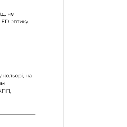
д, не 
LED оптику, 
.
 кольорі, на 
им 
КПП, 