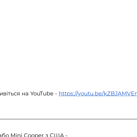
віться на YouTube - 
https://youtu.be/kZBJAMVE
бо Mini Cooper з США - 