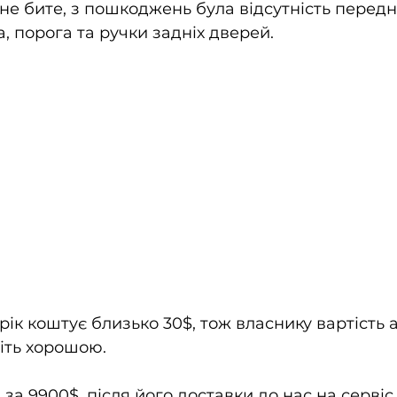
не бите, з пошкоджень була відсутність передн
, порога та ручки задніх дверей.
 рік коштує близько 30$, тож власнику вартість а
іть хорошою. 
за 9900$, після його доставки до нас на сервіс