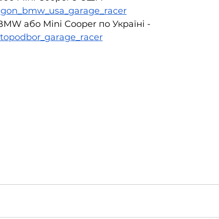
prigon_bmw_usa_garage_racer
MW або Mini Cooper по Україні - 
autopodbor_garage_racer