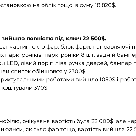
становкою на облік тощо, в суму 18 820$.
 вийшло повністю під ключ 22 500$. 
запчастин: скло фар, блок фари, направляючі по
 парктроніків, парктроніки 8 шт, задній бампер
 LED, лівий поріг, ліва ручка дверей, бампер п
 цей список обійшовся у 2300$.
 рихтувальними роботами вийшло 1050$ і робот
коштували 370$.
обілю, очікувана вартість була 22 000$, але чер
нюанси, як скло фар тощо, вартість вийшла 22 