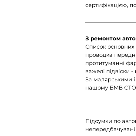
сертифікацією, по
З ремонтом авто
Список основних 
проводка передніх
протитуманні фари
важелі підвіски -
За малярськими і
нашому БМВ СТО 
Підсумки по автом
непередбачувані 