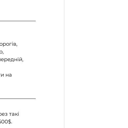
рогів, 
, 
ередній, 
и на 
ез такі 
500$.