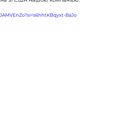
ана зі США нашою компанією.
ZBJAMVEnZo?si=s6hhtKBqyxt-BaJo