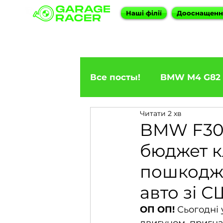
Наші філії
Дооснащен
Все посты!
BMW M4 G82
Читати 2 хв
ПРИГОН BMW
BMW F
BMW F30 
бюджет к
BMW X5
BMW E92 33
пошкодже
авто зі 
BMW X6
BMW 5 Seri
ОП ОП! 
Сьогодні 