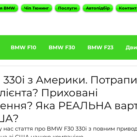
ня BMW
Чіп Тюнинг
Послуги
Автопідбір
Контакт
BMW F10
BMW F30
BMW F23
Дви
31 320d
BMW F11 525d
BMW F22 M240
330i з Америки. Потрапи
лієнта? Приховані
5
BOOTMOD3
BMW X5 E70
BMW X3
ння? Яка РЕАЛЬНА варт
США?
es
BMW 6 Series
BMW G20
BMW 7 Ser
у нас стаття про BMW F30 330i з повним привод