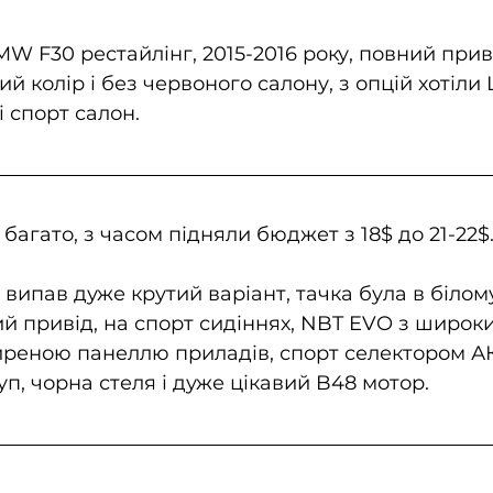
W F30 рестайлінг, 2015-2016 року, повний приві
ий колір і без червоного салону, з опцій хотіли 
і спорт салон.
 багато, з часом підняли бюджет з 18$ до 21-22$
випав дуже крутий варіант, тачка була в білому
ий привід, на спорт сидіннях, NBT EVO з широк
иреною панеллю приладів, спорт селектором А
п, чорна стеля і дуже цікавий B48 мотор.