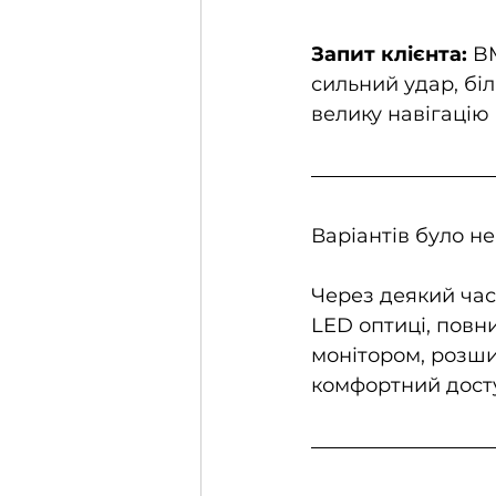
Запит клієнта: 
BM
сильний удар, біл
велику навігацію 
Варіантів було не
Через деякий час 
LED оптиці, повн
монітором, розш
комфортний досту