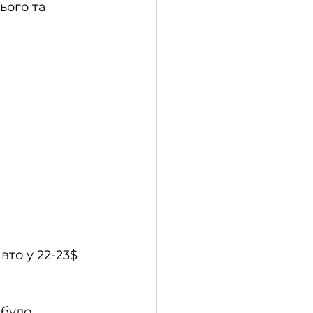
ього та 
вто у 22-23$ 
 було 