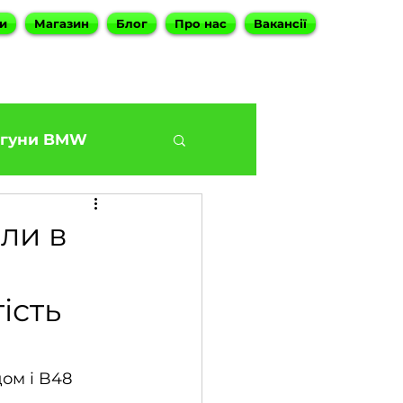
и
Магазин
Блог
Про нас
Вакансії
гуни BMW
BMW G30 540
ли в
Наші філіали
ість
ies
ом і B48 