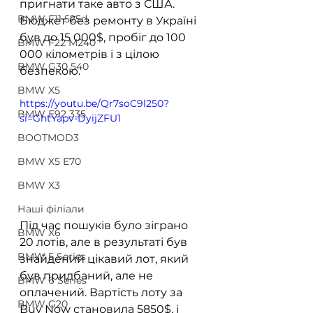
пригнати таке авто з США. 
BMW F11 525d
Бюджет без ремонту в Україні 
був до 15 000$, пробіг до 100 
BMW F22 M240
000 кілометрів і з цілою 
BMW G30 540
безпекою.
BMW X5
https://youtu.be/Qr7soC9l250?
BMW E92 335
si=GhtYapv-DyijZFU1
BOOTMOD3
BMW X5 E70
BMW X3
Наші філіали
Під час пошуків було зіграно 
BMW X6
20 лотів, але в результаті був 
BMW 5 Series
знайдений цікавий лот, який 
був придбаний, але не 
BMW 6 Series
оплачений. Вартість лоту за 
BMW G20
Buy Now становила 5850$, і 