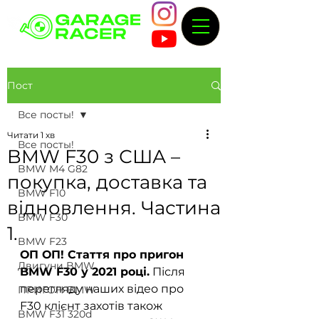
Пост
Все посты!
Читати 1 хв
Все посты!
BMW F30 з США –
BMW M4 G82
покупка, доставка та
BMW F10
відновлення. Частина
BMW F30
1.
BMW F23
ОП ОП! Стаття про пригон 
Двигуни BMW
BMW F30 у 2021 році.
 Після 
перегляду наших відео про 
ПРИГОН BMW
F30 клієнт захотів також 
BMW F31 320d