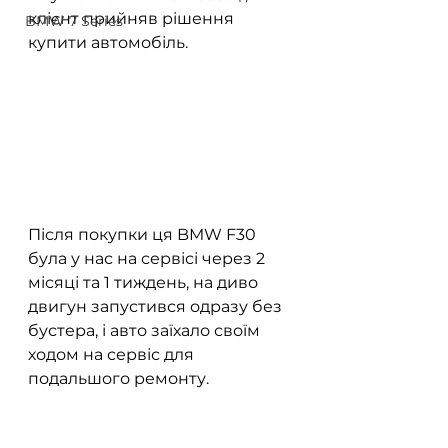
клієнт прийняв рішення 
BMW 7 Series
купити автомобіль.
Після покупки ця BMW F30 
була у нас на сервісі через 2 
місяці та 1 тиждень, на диво 
двигун запустився одразу без 
бустера, і авто заїхало своїм 
ходом на сервіс для 
подальшого ремонту.