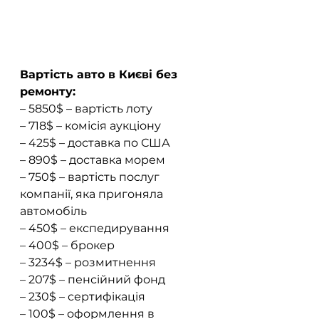
Вартість авто в Києві без 
ремонту:
– 5850$ – вартість лоту  
– 718$ – комісія аукціону  
– 425$ – доставка по США  
– 890$ – доставка морем  
– 750$ – вартість послуг 
компанії, яка пригоняла 
автомобіль  
– 450$ – експедирування  
– 400$ – брокер  
– 3234$ – розмитнення  
– 207$ – пенсійний фонд  
– 230$ – сертифікація  
– 100$ – оформлення в 