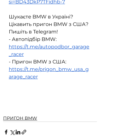
si=BD43DkP7TFidhb-7
Шукаєте BMW в Україні? 
Цікавить пригон BMW з США? 
Пишіть в Telegram!  
- Автопідбір BMW: 
https://t.me/autopodbor_garage
_racer
- Пригон BMW з США: 
https://t.me/prigon_bmw_usa_g
arage_racer
ПРИГОН BMW