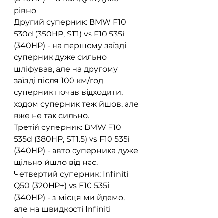
рівно
Другий суперник: BMW F10 
530d (350HP, ST1) vs F10 535i 
(340HP) - на першому заїзді 
суперник дуже сильно 
шліфував, але на другому 
заїзді після 100 км/год 
суперник почав відходити, 
ходом суперник теж йшов, але 
вже не так сильно.
Третій суперник: BMW F10 
535d (380HP, ST1.5) vs F10 535i 
(340HP) - авто суперника дуже 
щільно йшло від нас.
Четвертий суперник: Infiniti 
Q50 (320HP+) vs F10 535i 
(340HP) - з місця ми йдемо, 
але на швидкості Infiniti 