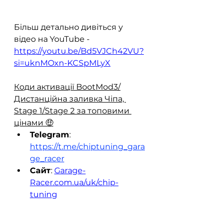
Більш детально дивіться у 
відео на YouTube - 
https://youtu.be/Bd5VJCh42VU?
si=uknMOxn-KCSpMLyX
Коди активації BootMod3/
Дистанційна заливка Чіпа, 
Stage 1/Stage 2 за топовими 
цінами 🤑
Telegram
: 
https://t.me/chiptuning_gara
ge_racer
Сайт
: 
Garage-
Racer.com.ua/uk/chip-
tuning