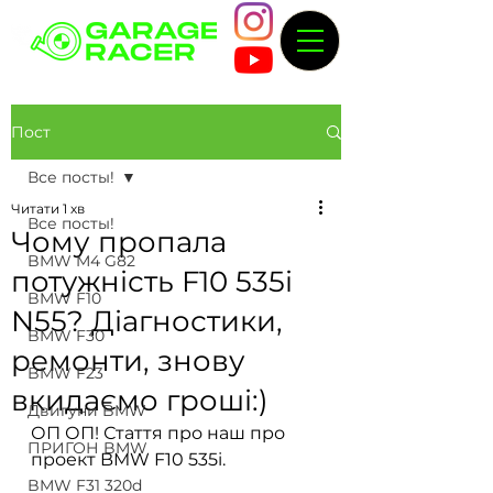
Пост
Все посты!
Читати 1 хв
Все посты!
Чому пропала
BMW M4 G82
потужність F10 535i
BMW F10
N55? Діагностики,
BMW F30
ремонти, знову
BMW F23
вкидаємо гроші:)
Двигуни BMW
ОП ОП! Стаття про наш про 
ПРИГОН BMW
проект BMW F10 535i.
BMW F31 320d