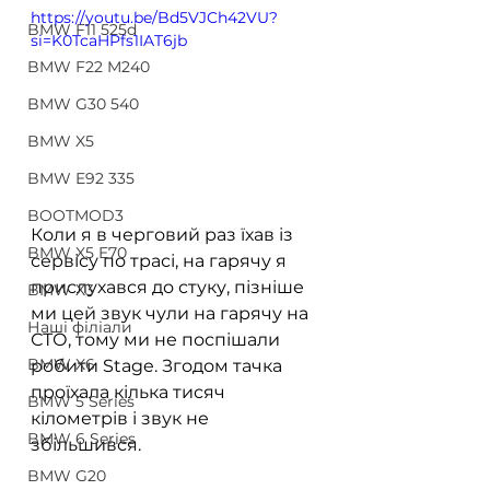
https://youtu.be/Bd5VJCh42VU?
BMW F11 525d
si=K0TcaHPfs1IAT6jb
BMW F22 M240
BMW G30 540
BMW X5
BMW E92 335
BOOTMOD3
Коли я в черговий раз їхав із 
BMW X5 E70
сервісу по трасі, на гарячу я 
прислухався до стуку, пізніше 
BMW X3
ми цей звук чули на гарячу на 
Наші філіали
СТО, тому ми не поспішали 
BMW X6
робити Stage. Згодом тачка 
проїхала кілька тисяч 
BMW 5 Series
кілометрів і звук не 
BMW 6 Series
збільшився. 
BMW G20