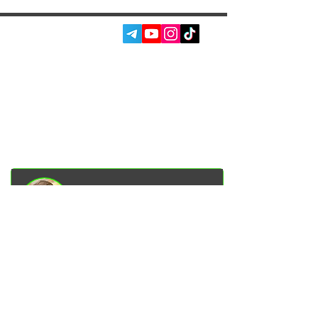
власника!
СОЦ. МЕРЕЖІ:
ПОСЛУГИ
АВТОПІДБІР
ПРО НАС
ЧІП ТЮНІНГ
ВІДГУКИ
ДООСНАЩЕННЯ
БЛОГ
КОНТАКТИ
МАГАЗИН
Власник Garage Racer
Вадим Гончаренко
– Особисто
контролюю якість обслуговування
на наших сервісах.