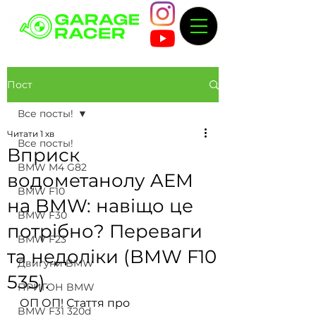
Пост
Все посты!
Читати 1 хв
Все посты!
Вприск
BMW M4 G82
водометанолу AEM
BMW F10
на BMW: навіщо це
BMW F30
потрібно? Переваги
BMW F23
та недоліки (BMW F10
Двигуни BMW
535).
ПРИГОН BMW
ОП ОП! Стаття про 
BMW F31 320d