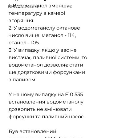
1. Водометанол зменшує 
BMW 7 Series
температуру в камері 
згоряння.  
2. У водометанолу октанове 
число вище, метанол - 114, 
етанол - 105.  
3. У випадку, якщо у вас не 
вистачає паливної системи, то 
водометанол дозволяє стати 
ще додатковими форсунками 
з паливом.  
У нашому випадку на F10 535 
встановлення водометанолу 
дозволить не змінювати 
форсунки та паливний насос.  
Був встановлений 