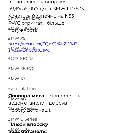
встановлення впорску 
BMW F11 525d
водометанолу на BMW F10 535. 
Хочеться безпечно на N55 
BMW F22 M240
PWG отримати більше 
BMW G30 540
потужності.  
BMW X5
https://youtu.be/5Qrv2VRyZWM?
BMW E92 335
si=32e-BI7JdtNQIPqF
BOOTMOD3
BMW X5 E70
BMW X3
Наші філіали
Основна мета
 встановлення 
BMW X6
водометанолу – це зсув 
BMW 5 Series
порогу детонації.  
BMW 6 Series
Плюси впорску 
BMW G20
водометанолу: