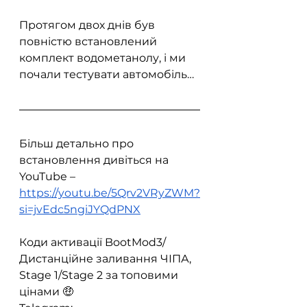
Протягом двох днів був 
повністю встановлений 
комплект водометанолу, і ми 
почали тестувати автомобіль…  
Більш детально про 
встановлення дивіться на 
YouTube – 
https://youtu.be/5Qrv2VRyZWM?
si=jvEdc5ngiJYQdPNX
Коди активації BootMod3/
Дистанційне заливання ЧІПА, 
Stage 1/Stage 2 за топовими 
цінами 🤑  