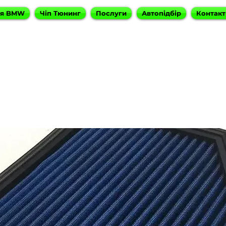
ня BMW
Чіп Тюнинг
Послуги
Автопідбір
Контакт