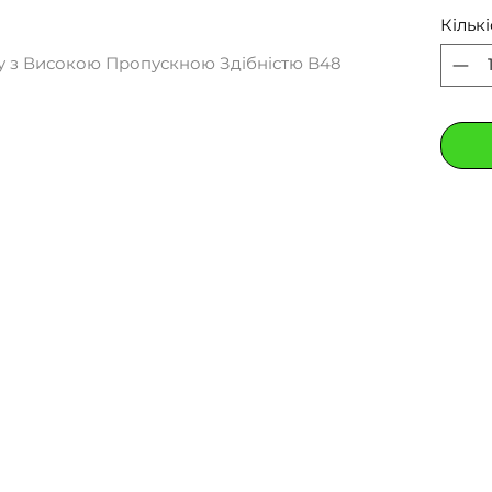
Кількі
у з Високою Пропускною Здібністю B48