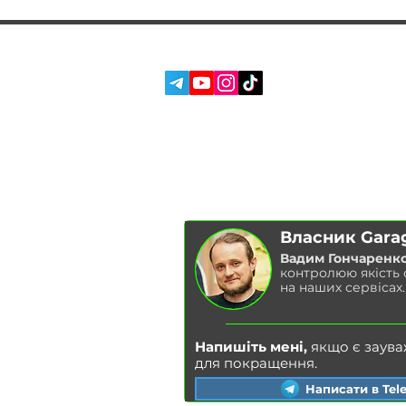
СОЦ. МЕРЕЖІ:
ПОСЛУГИ
ПРО НАС
ВІДГУКИ
БЛОГ
Власник Gara
Вадим Гончаренк
контролюю якість
на наших сервісах.
Напишіть мені,
якщо є заува
для покращення.
Написати в Tel