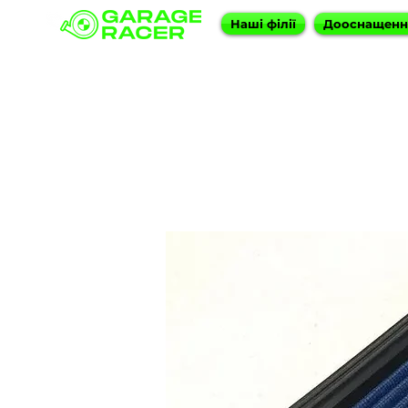
Наші філії
Дооснащен