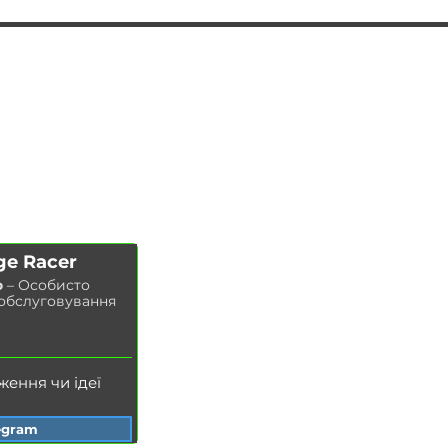
АВТОПІДБІР
ПОСЛУГИ
ЧІП ТЮНІНГ
Заміна масла у двигуні
ДООСНАЩЕННЯ
Заміна гальмівних колодок
КОНТАКТИ
Заміна гальмівних дисків
МАГАЗИН
Заміна повітряного фільтра
Заміна паливного фільтра
Заміна салонного фільтра
Заміна свічок запалювання
ge Racer
Заміна охолоджувальної рідини
о
– Особисто
Миття радіатора
 обслуговування
Заміна гальмівної рідини
Заміна масла в ГУР
ження чи ідеї
egram