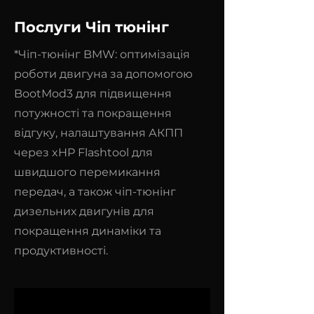
Послуги Чіп тюнінг
*Чіп-тюнінг BMW: оптимізація
роботи двигуна за допомогою
BootMod3 для підвищення
потужності та покращення
відгуку, налаштування АКПП
через xHP Flashtool для
швидшого перемикання
передач, а також чіп-тюнінг
дизельних двигунів для
покращення динаміки та
продуктивності.