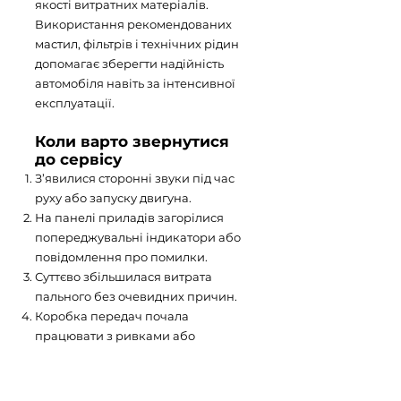
якості витратних матеріалів.
Використання рекомендованих
мастил, фільтрів і технічних рідин
допомагає зберегти надійність
автомобіля навіть за інтенсивної
експлуатації.
Коли варто звернутися
до сервісу
З’явилися сторонні звуки під час
руху або запуску двигуна.
На панелі приладів загорілися
попереджувальні індикатори або
повідомлення про помилки.
Суттєво збільшилася витрата
пального без очевидних причин.
Коробка передач почала
працювати з ривками або
затримками.
Автомобіль втратив динаміку
розгону та став гірше реагувати на