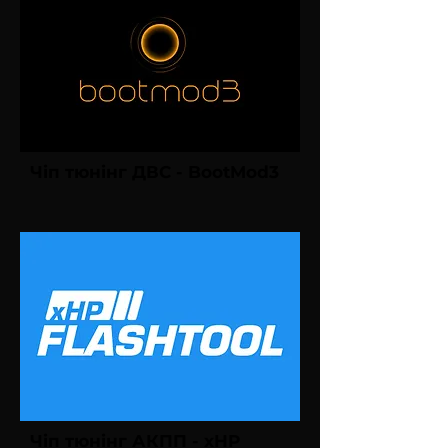
Чіп тюнінг ДВС - BootMod3
Чіп тюнінг АКПП - xHP