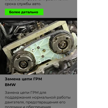
срока службы авто.
Более детально
Замена цепи ГРМ
BMW
Замена цепи ГРМ для
поддержания нормальной работы
двигателя, предотвращения его
поломки и обеспечения