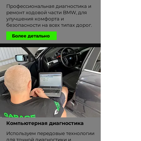
Профессиональная диагностика и
ремонт ходовой части BMW, для
улучшения комфорта и
безопасности на всех типах дорог.
Более детально
Компьютерная диагностика
Используем передовые технологии
для точной диагностики и