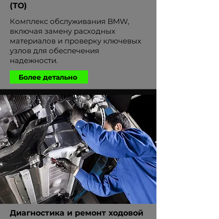
(ТО)
Комплекс обслуживания BMW,
включая замену расходных
материалов и проверку ключевых
узлов для обеспечения
надежности.
Более детально
Диагностика и ремонт ходовой