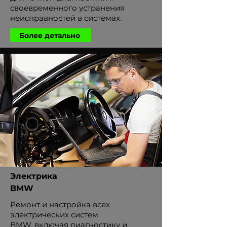
своевременного устранения
неисправностей в системах.
Более детально
Электрика
BMW
Ремонт и настройка всех
электрических систем
BMW, включая диагностику и