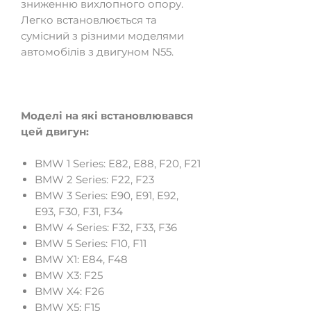
зниженню вихлопного опору.
Легко встановлюється та
сумісний з різними моделями
автомобілів з двигуном N55.
Моделі на які встановлювався
цей двигун:
BMW 1 Series: E82, E88, F20, F21
BMW 2 Series: F22, F23
BMW 3 Series: E90, E91, E92,
E93, F30, F31, F34
BMW 4 Series: F32, F33, F36
BMW 5 Series: F10, F11
BMW X1: E84, F48
BMW X3: F25
BMW X4: F26
BMW X5: F15