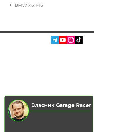
BMW X6: F16
СОЦ. МЕРЕЖІ:
ПОСЛУГИ
АВТОПІДБІР
ПРО НАС
ЧІП ТЮНІНГ
ВІДГУКИ
ДООСНАЩЕННЯ
БЛОГ
КОНТАКТИ
МАГАЗИН
Власник Garage Racer