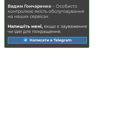
Вадим Гончаренко
– Особисто
контролюю якість обслуговування
на наших сервісах.
Напишіть мені,
якщо є зауваження
чи ідеї для покращення.
Написати в Telegram
ПОСЛУГИ
Заміна масла у двигуні
Заміна гальмівних колодок
Заміна гальмівних дисків
Заміна повітряного фільтра
Заміна паливного фільтра
Заміна салонного фільтра
Заміна свічок запалювання
Заміна охолоджувальної рідини