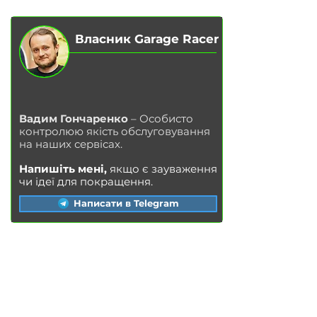
Власник Garage Racer
Вадим Гончаренко
– Особисто
контролюю якість обслуговування
на наших сервісах.
Напишіть мені,
якщо є зауваження
чи ідеї для покращення.
Написати в Telegram
ПОСЛУГИ
Заміна масла у двигуні
Заміна гальмівних колодок