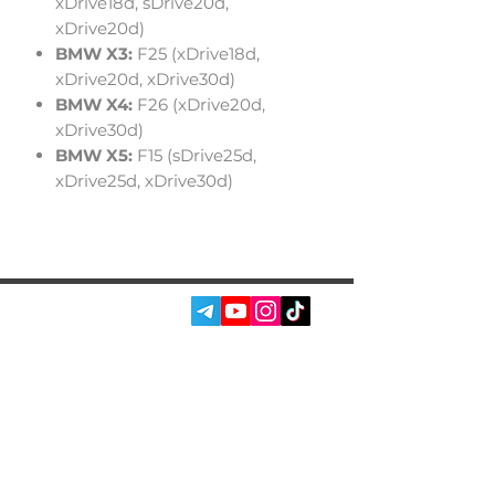
xDrive18d, sDrive20d,
xDrive20d)
BMW X3:
F25 (xDrive18d,
xDrive20d, xDrive30d)
BMW X4:
F26 (xDrive20d,
xDrive30d)
BMW X5:
F15 (sDrive25d,
xDrive25d, xDrive30d)
СОЦ. МЕРЕЖІ:
ПОСЛУГИ
АВТОПІДБІР
ПРО НАС
ЧІП ТЮНІНГ
ВІДГУКИ
ДООСНАЩЕННЯ
БЛОГ
КОНТАКТИ
МАГАЗИН