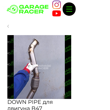
DOWN PIPE для
двигуна B47