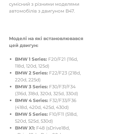
сумісний з різними моделями
автомобілів з двигуном B47.
Моделі на які встановлювався
цей двигун:
BMW 1 Series:
F20/F21 (116d,
118d, 120d, 125d)
BMW 2 Series:
F22/F23 (218d,
220d, 225d)
BMW 3 Series:
F30/F31/F34
(316d, 318d, 320d, 325d, 330d)
BMW 4 Series:
F32/F33/F36
(418d, 420d, 425d, 430d)
BMW 5 Series:
F10/F11 (518d,
520d, 525d, 530d)
BMW X1:
F48 (sDrive18d,