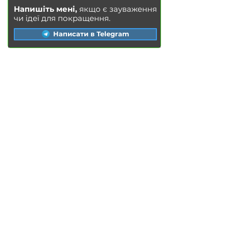
Напишіть мені,
якщо є зауваження
чи ідеї для покращення.
Написати в Telegram
ПОСЛУГИ
Заміна масла у двигуні
Заміна гальмівних колодок
Заміна гальмівних дисків
Заміна повітряного фільтра
Заміна паливного фільтра
Заміна салонного фільтра
Заміна свічок запалювання
Заміна охолоджувальної рідини
Миття радіатора
Заміна гальмівної рідини