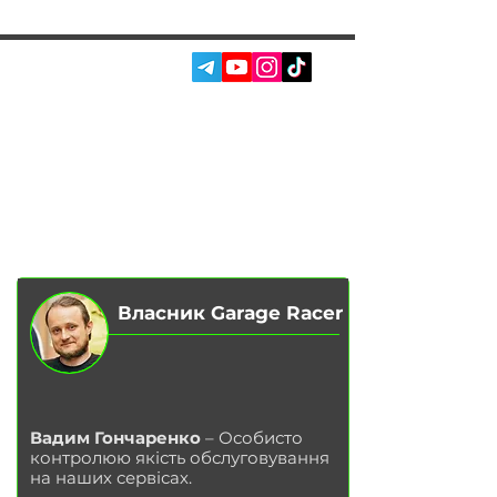
СОЦ. МЕРЕЖІ:
ПОСЛУГИ
АВТОПІДБІР
ПРО НАС
ЧІП ТЮНІНГ
ВІДГУКИ
ДООСНАЩЕННЯ
БЛОГ
КОНТАКТИ
МАГАЗИН
Власник Garage Racer
Вадим Гончаренко
– Особисто
контролюю якість обслуговування
на наших сервісах.