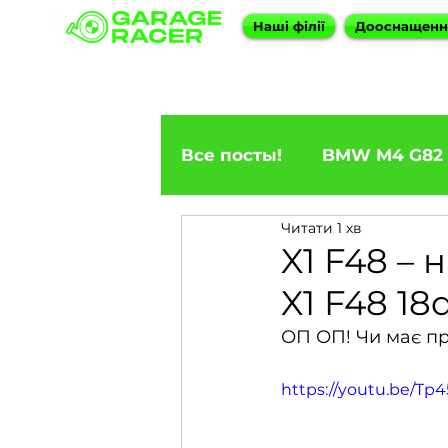
Наші філії
Дооснащен
Все посты!
BMW M4 G82
Читати 1 хв
ПРИГОН BMW
BMW F
X1 F48 –
X1 F48 18d
BMW X5
BMW E92 33
ОП ОП! Чи має пр
https://youtu.be/T
BMW X6
BMW 5 Seri