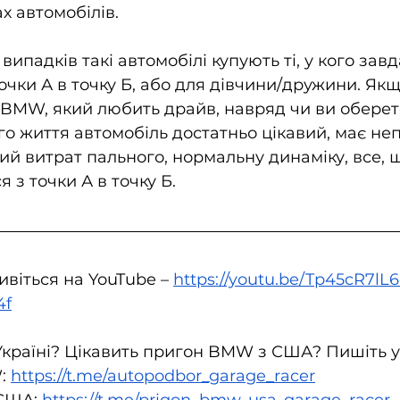
 автомобілів.
 випадків такі автомобілі купують ті, у кого зав
очки А в точку Б, або для дівчини/дружини. Якщ
BMW, який любить драйв, навряд чи ви оберете X
о життя автомобіль достатньо цікавий, має неп
ий витрат пального, нормальну динаміку, все, щ
 з точки А в точку Б.
віться на YouTube – 
https://youtu.be/Tp45cR7lL
4f
країні? Цікавить пригон BMW з США? Пишіть у
: 
https://t.me/autopodbor_garage_racer
США: 
https://t.me/prigon_bmw_usa_garage_racer