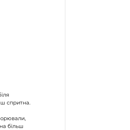
іля 
нш спритна.
ворювали, 
на більш 