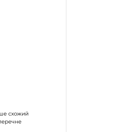
ьше схожий 
перечне 