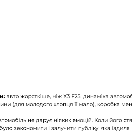
и:
 авто жорсткіше, ніж X3 F25, динаміка автомоб
чини (для молодого хлопця її мало), коробка ме
втомобіль не дарує ніяких емоцій. Коли його ст
уло зекономити і залучити публіку, яка їздила 