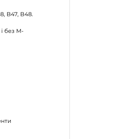
8, B47, B48.
і без М-
енти 