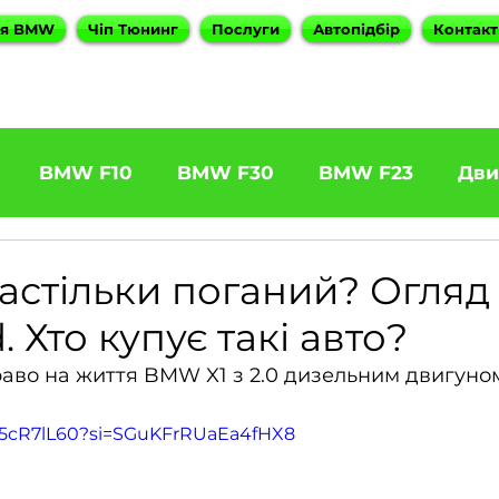
ня BMW
Чіп Тюнинг
Послуги
Автопідбір
Контакт
BMW F10
BMW F30
BMW F23
Дви
31 320d
BMW F11 525d
BMW F22 M240
 настільки поганий? Огл
. Хто купує такі авто?
5
BOOTMOD3
BMW X5 E70
BMW X3
аво на життя BMW X1 з 2.0 дизельним двигуно
p45cR7lL60?si=SGuKFrRUaEa4fHX8
es
BMW 6 Series
BMW G20
BMW 7 Ser