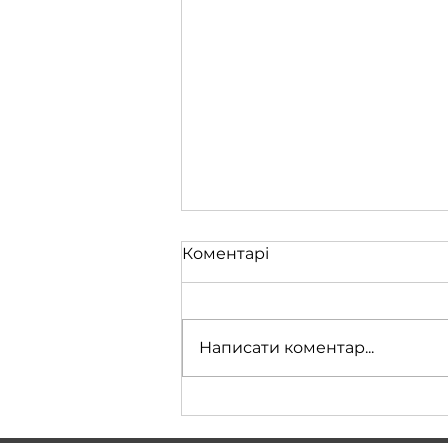
Коментарі
Написати коментар...
Apple CarPlay на вашу
BMW, рухаємося з