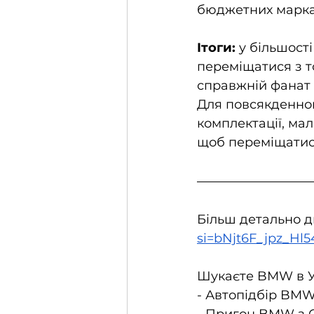
бюджетних марках
Ітоги:
 у більшості
переміщатися з т
справжній фанат 
Для повсякденног
комплектації, мал
щоб переміщатися
Більш детально ди
si=bNjt6F_jpz_Hl5
Шукаєте BMW в У
- Автопідбір BMW
- Пригон BMW з 