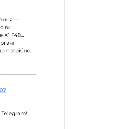
дання — 
о ви 
1 F48... 
огані 
о потрібно, 
60?
 Telegram!