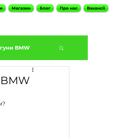
и
Магазин
Блог
Про нас
Вакансії
гуни BMW
BMW G30 540
яд BMW
Наші філіали
м?
ies