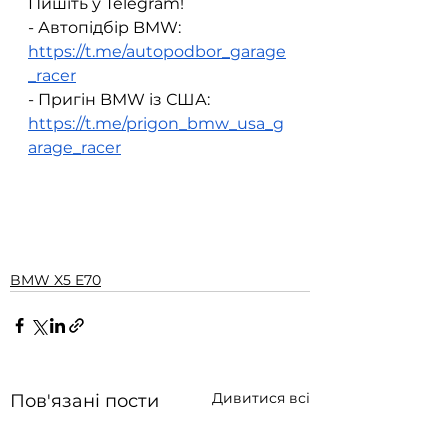
Пишіть у Telegram!  
- Автопідбір BMW: 
https://t.me/autopodbor_garage
_racer
- Пригін BMW із США: 
https://t.me/prigon_bmw_usa_g
arage_racer
BMW X5 E70
Дивитися всі
Пов'язані пости