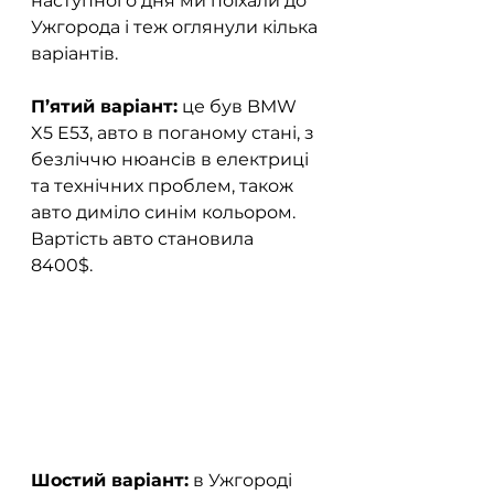
наступного дня ми поїхали до 
Ужгорода і теж оглянули кілька 
варіантів.  
П’ятий варіант:
 це був BMW 
X5 E53, авто в поганому стані, з 
безліччю нюансів в електриці 
та технічних проблем, також 
авто диміло синім кольором. 
Вартість авто становила 
8400$.  
Шостий варіант:
 в Ужгороді 