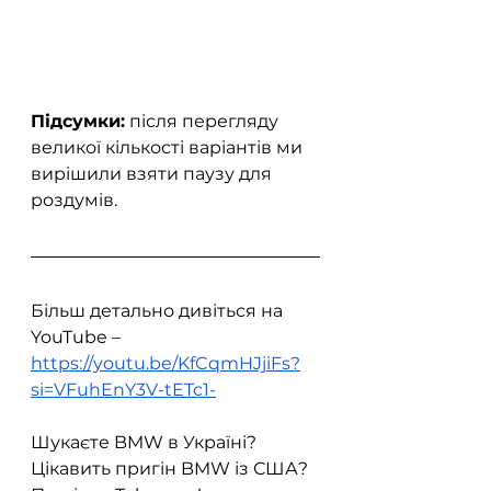
Підсумки:
 після перегляду 
великої кількості варіантів ми 
вирішили взяти паузу для 
роздумів.  
Більш детально дивіться на 
YouTube – 
https://youtu.be/KfCqmHJjiFs?
si=VFuhEnY3V-tETc1-
Шукаєте BMW в Україні? 
Цікавить пригін BMW із США? 