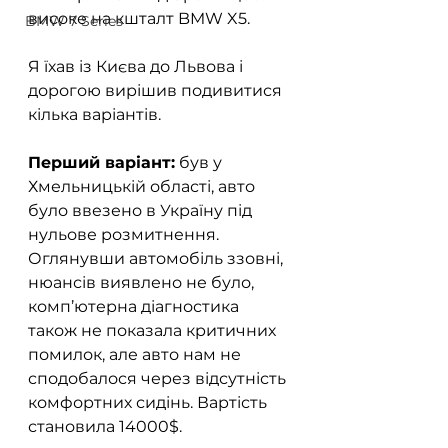
високе на кшталт BMW X5.  
BMW 7 Series
Я їхав із Києва до Львова і 
дорогою вирішив подивитися 
кілька варіантів.  
Перший варіант:
 був у 
Хмельницькій області, авто 
було ввезено в Україну під 
нульове розмитнення. 
Оглянувши автомобіль ззовні, 
нюансів виявлено не було, 
комп’ютерна діагностика 
також не показала критичних 
помилок, але авто нам не 
сподобалося через відсутність 
комфортних сидінь. Вартість 
становила 14000$.