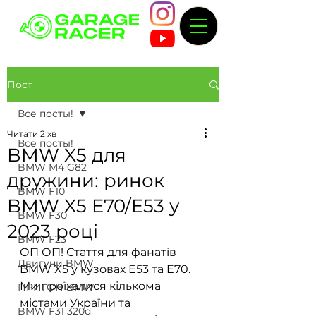
Пост
Все посты!
Читати 2 хв
Все посты!
BMW X5 для
BMW M4 G82
дружини: ринок
BMW F10
BMW X5 E70/E53 у
BMW F30
2023 році
BMW F23
ОП ОП! Стаття для фанатів 
Двигуни BMW
BMW X5 у кузовах E53 та E70. 
Ми проїхалися кількома 
ПРИГОН BMW
містами України та 
BMW F31 320d