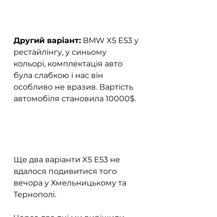
Другий варіант:
 BMW X5 E53 у 
рестайлінгу, у синьому 
кольорі, комплектація авто 
була слабкою і нас він 
особливо не вразив. Вартість 
автомобіля становила 10000$.  
Ще два варіанти X5 E53 не 
вдалося подивитися того 
вечора у Хмельницькому та 
Тернополі.  