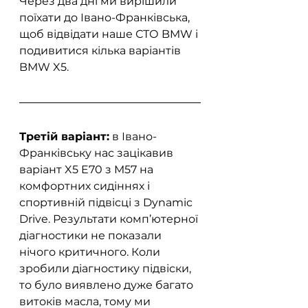
Через два дні ми вирішили 
поїхати до Івано-Франківська, 
щоб відвідати наше СТО BMW і 
подивитися кілька варіантів 
BMW X5.
Третій варіант:
 в Івано-
Франківську нас зацікавив 
варіант X5 E70 з M57 на 
комфортних сидіннях і 
спортивній підвісці з Dynamic 
Drive. Результати комп’ютерної 
діагностики не показали 
нічого критичного. Коли 
зробили діагностику підвіски, 
то було виявлено дуже багато 
витоків масла, тому ми 