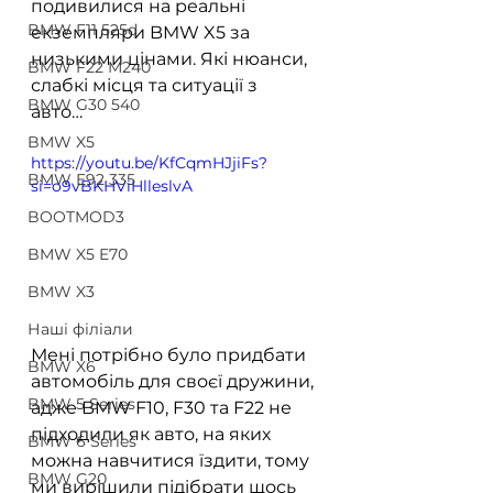
подивилися на реальні 
BMW F11 525d
екземпляри BMW X5 за 
низькими цінами. Які нюанси, 
BMW F22 M240
слабкі місця та ситуації з 
BMW G30 540
авто…  
BMW X5
https://youtu.be/KfCqmHJjiFs?
BMW E92 335
si=o9vBKHViHlleslvA
BOOTMOD3
BMW X5 E70
BMW X3
Наші філіали
Мені потрібно було придбати 
BMW X6
автомобіль для своєї дружини, 
BMW 5 Series
адже BMW F10, F30 та F22 не 
підходили як авто, на яких 
BMW 6 Series
можна навчитися їздити, тому 
BMW G20
ми вирішили підібрати щось 