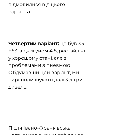
відмовилися від цього 
варіанта.
Четвертий варіант:
 це був X5 
E53 із двигуном 4.8, рестайлінг 
у хорошому стані, але з 
проблемами з пневмою. 
Обдумавши цей варіант, ми 
вирішили шукати далі 3 літри 
дизель.  
Після Івано-Франківська 