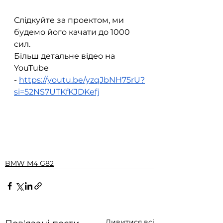
Слідкуйте за проектом, ми 
будемо його качати до 1000 
сил.
Більш детальне відео на 
YouTube 
-
https://youtu.be/yzqJbNH75rU?
si=52NS7UTKfKJDKefj
BMW M4 G82
Дивитися всі