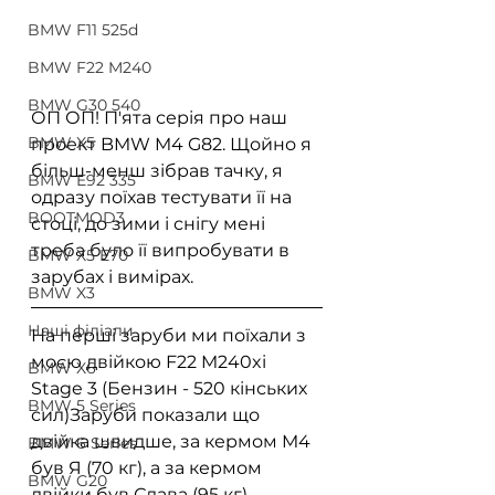
BMW F11 525d
BMW F22 M240
BMW G30 540
ОП ОП! П'ята серія про наш 
BMW X5
проект BMW M4 G82. Щойно я 
більш-менш зібрав тачку, я 
BMW E92 335
одразу поїхав тестувати її на 
BOOTMOD3
стоці, до зими і снігу мені 
треба було її випробувати в 
BMW X5 E70
зарубах і вимірах.
BMW X3
Наші філіали
На перші заруби ми поїхали з 
моєю двійкою F22 M240xi 
BMW X6
Stage 3 (Бензин - 520 кінських 
BMW 5 Series
сил)Заруби показали що 
двійка швидше, за кермом M4 
BMW 6 Series
був Я (70 кг), а за кермом 
BMW G20
двійки був Слава (95 кг). 