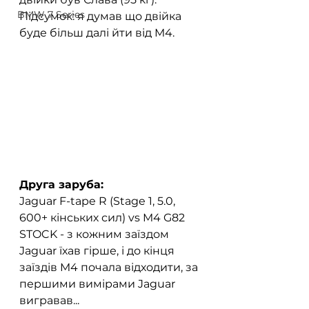
BMW 7 Series
Підсумок: я думав що двійка 
буде більш далі йти від M4.
Друга заруба:
Jaguar F-tape R (Stage 1, 5.0, 
600+ кінських сил) vs M4 G82 
STOCK - з кожним заїздом 
Jaguar їхав гірше, і до кінця 
заїздів M4 почала відходити, за 
першими вимірами Jaguar 
вигравав...