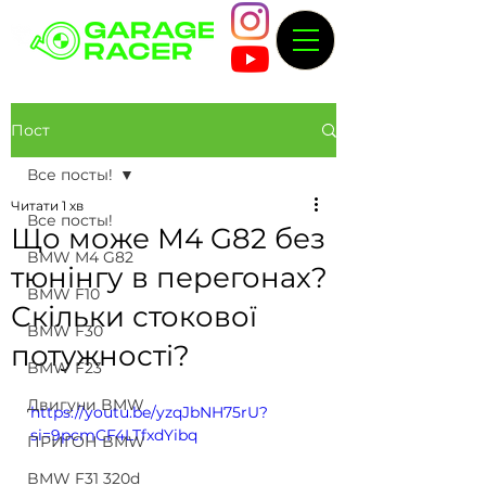
Пост
Все посты!
Читати 1 хв
Все посты!
Що може M4 G82 без
BMW M4 G82
тюнінгу в перегонах?
BMW F10
Скільки стокової
BMW F30
потужності?
BMW F23
Двигуни BMW
https://youtu.be/yzqJbNH75rU?
si=9pcmCF4LTfxdYibq
ПРИГОН BMW
BMW F31 320d