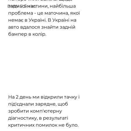
задньої частини, найбільша 
BMW 7 Series
проблема - це маточина, якої 
немає в Україні. В Україні на 
авто вдалося знайти задній 
бампер в колір.
На 2 день ми відкрили тачку і 
під'єднали зарядне, щоб 
зробити комп'ютерну 
діагностику, в результаті 
критичних помилок не було.