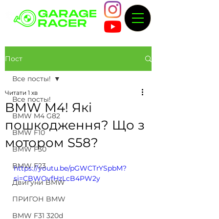
Пост
Все посты!
Читати 1 хв
Все посты!
BMW M4! Які
BMW M4 G82
пошкодження? Що з
BMW F10
мотором S58?
BMW F30
BMW F23
https://youtu.be/pGWCTrYSpbM?
si=CBWOvfHzLcB4PW2y
Двигуни BMW
ПРИГОН BMW
BMW F31 320d