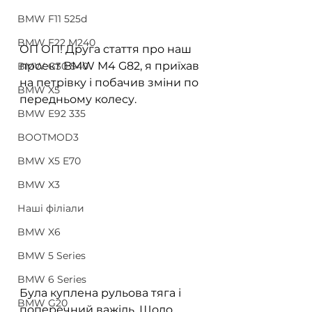
BMW F11 525d
BMW F22 M240
ОП ОП! Друга стаття про наш 
проект BMW M4 G82, я приїхав 
BMW G30 540
на петрівку і побачив зміни по 
BMW X5
передньому колесу.
BMW E92 335
BOOTMOD3
BMW X5 E70
BMW X3
Наші філіали
BMW X6
BMW 5 Series
BMW 6 Series
Була куплена рульова тяга і 
BMW G20
поперечний важіль. Щодо 