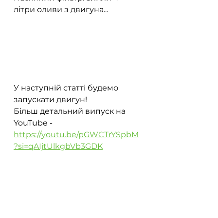
літри оливи з двигуна...
У наступній статті будемо 
запускати двигун!
Більш детальний випуск на 
YouTube - 
https://youtu.be/pGWCTrYSpbM
?si=qAIjtUlkgbVb3GDK