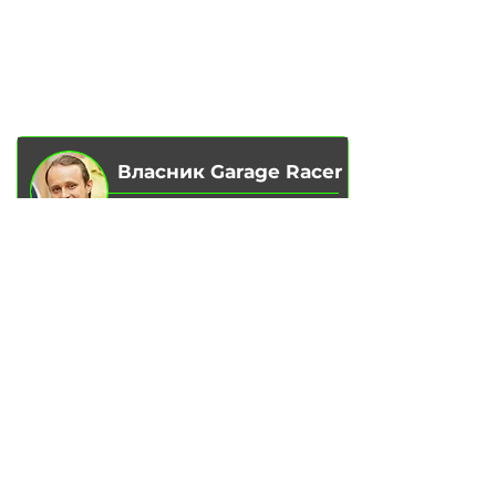
ПРО НАС
ЧІП ТЮНІНГ
ВІДГУКИ
ДООСНАЩЕННЯ
БЛОГ
КОНТАКТИ
МАГАЗИН
Власник Garage Racer
Вадим Гончаренко
– Особисто
контролюю якість обслуговування
на наших сервісах.
Напишіть мені,
якщо є зауваження
чи ідеї для покращення.
Написати в Telegram