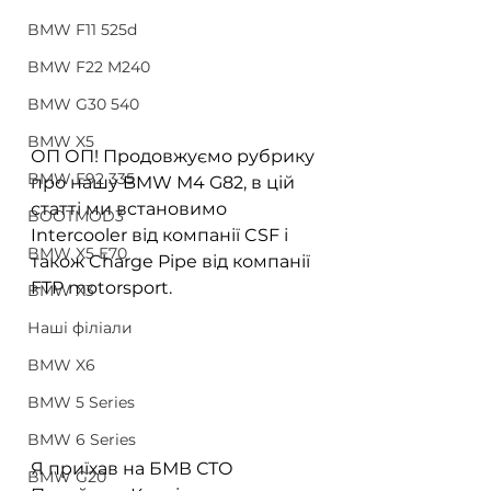
BMW F11 525d
BMW F22 M240
BMW G30 540
BMW X5
ОП ОП! Продовжуємо рубрику 
BMW E92 335
про нашу BMW M4 G82, в цій 
статті ми встановимо 
BOOTMOD3
Intercooler від компанії CSF і 
BMW X5 E70
також Charge Pipe від компанії 
FTP motorsport.
BMW X3
Наші філіали
BMW X6
BMW 5 Series
BMW 6 Series
Я приїхав на БМВ СТО 
BMW G20