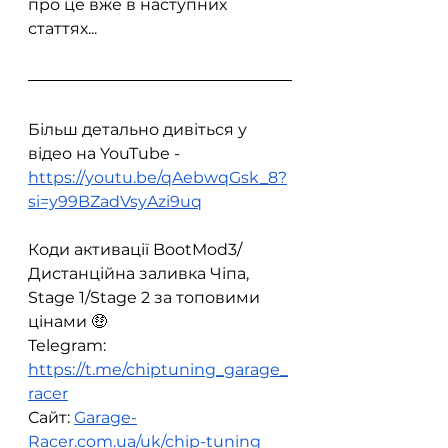
про це вже в наступних 
статтях...
Більш детально дивіться у 
відео на YouTube - 
https://youtu.be/qAebwqGsk_8?
si=y99BZadVsyAzi9uq
Коди активації BootMod3/
Дистанційна заливка Чіпа, 
Stage 1/Stage 2 за топовими 
цінами 🤑
Telegram: 
https://t.me/chiptuning_garage_
racer
Сайт: 
Garage-
Racer.com.ua/uk/chip-tuning