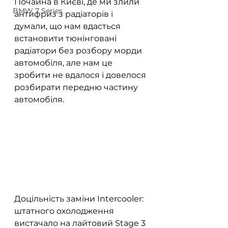
Почайна в Києві, де ми злили 
BMW 7 Series
антифриз з радіаторів і 
думали, що нам вдасться 
встановити тюнінговані 
радіатори без розбору морди 
автомобіля, але нам це 
зробити не вдалося і довелося 
розбирати передню частину 
автомобіля.
Доцільність заміни Intercooler: 
штатного охолодження 
вистачало на лайтовий Stage 3 