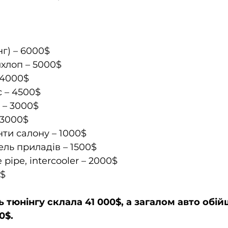
г) – 6000$  
хлоп – 5000$  
4000$  
 – 4500$  
 – 3000$  
3000$  
ти салону – 1000$  
ль приладів – 1500$  
pipe, intercooler – 2000$  
0$
ь тюнінгу склала 41 000$, а загалом авто обій
0$.