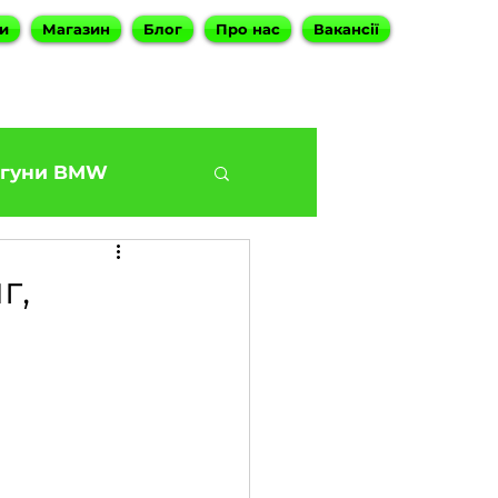
и
Магазин
Блог
Про нас
Вакансії
гуни BMW
BMW G30 540
г,
Наші філіали
ies