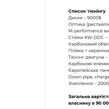
Список тюнінгу
Диски – 9000$  
Оптика (рестайлін
M-performance ви
Стійки KW DDC – 
Карбоновий обвіс
Плівка + кераміка
Тюнінг двигуна – 
Карбонові елемен
Європейська пане
Down pipe, charge 
Зчеплення – 200
Загальна вартіст
власнику в 90 00