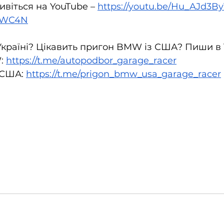
віться на YouTube – 
https://youtu.be/Hu_AJd3B
yWC4N
раїні? Цікавить пригон BMW із США? Пиши в T
: 
https://t.me/autopodbor_garage_racer
США: 
https://t.me/prigon_bmw_usa_garage_racer