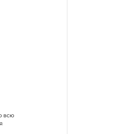
о всю 
я 