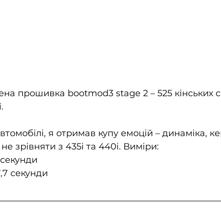
ена прошивка bootmod3 stage 2 – 525 кінських с
.
томобілі, я отримав купу емоцій – динаміка, кер
е зрівняти з 435i та 440i. Виміри:  
 секунди  
7,7 секунди