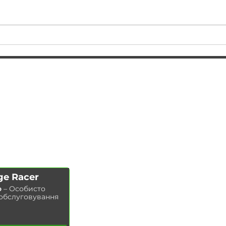
Заміна F10! Новий
Доо
автомобіль Вадима!
мак
того
АВТОПІДБІР
ПОСЛУГИ
ЧІП ТЮНІНГ
Заміна масла у двигуні
ДООСНАЩЕННЯ
Заміна гальмівних колодок
КОНТАКТИ
Заміна гальмівних дисків
МАГАЗИН
Заміна повітряного фільтра
Заміна паливного фільтра
Заміна салонного фільтра
Заміна свічок запалювання
ge Racer
Заміна охолоджувальної рідини
о
– Особисто
Миття радіатора
 обслуговування
Заміна гальмівної рідини
Заміна масла в ГУР