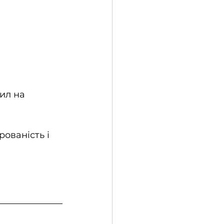
ил на 
ованість і 