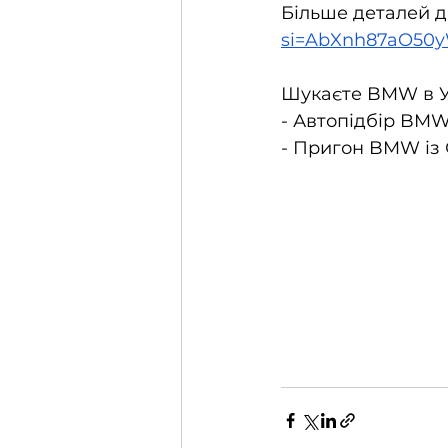
Більше деталей ди
si=AbXnh87aO50
Шукаєте BMW в Ук
- Автопідбір BMW
- Пригон BMW із 