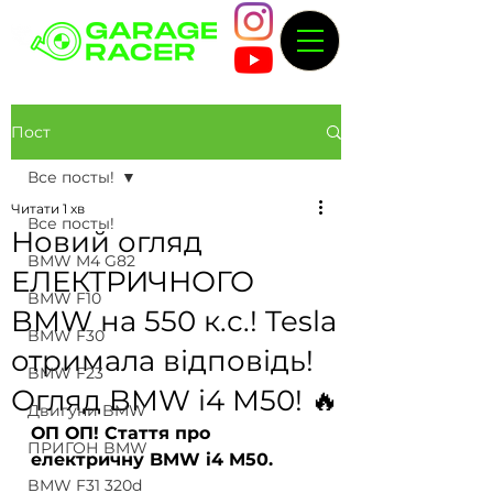
Пост
Все посты!
Читати 1 хв
Все посты!
Новий огляд
BMW M4 G82
ЕЛЕКТРИЧНОГО
BMW F10
BMW на 550 к.с.! Tesla
BMW F30
отримала відповідь!
BMW F23
Огляд BMW i4 M50! 🔥
Двигуни BMW
ОП ОП! Стаття про 
ПРИГОН BMW
електричну BMW i4 M50.
BMW F31 320d