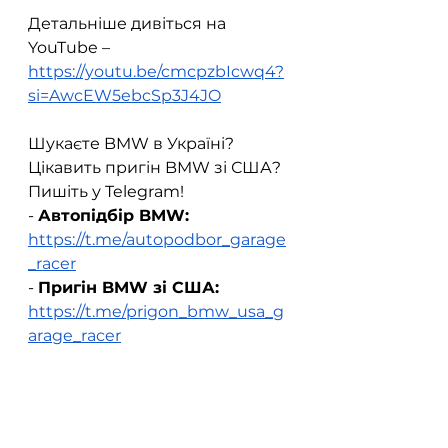
Детальніше дивіться на 
YouTube – 
https://youtu.be/cmcpzbIcwq4?
si=AwcEW5ebcSp3J4JO
Шукаєте BMW в Україні? 
Цікавить пригін BMW зі США? 
Пишіть у Telegram!  
- 
Автопідбір BMW:
https://t.me/autopodbor_garage
_racer
- 
Пригін BMW зі США:
https://t.me/prigon_bmw_usa_g
arage_racer