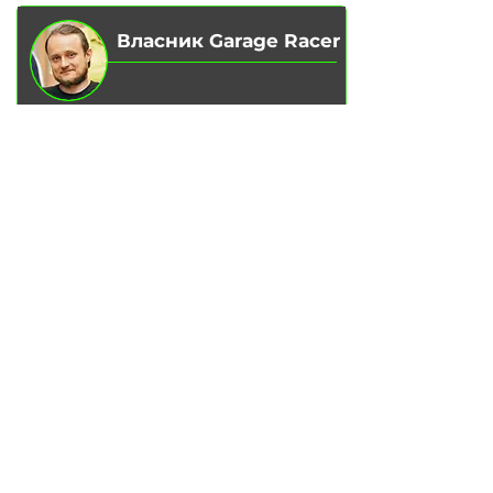
Власник Garage Racer
Вадим Гончаренко
– Особисто
контролюю якість обслуговування
на наших сервісах.
Напишіть мені,
якщо є зауваження
чи ідеї для покращення.
Написати в Telegram
ПОСЛУГИ
Заміна масла у двигуні
Заміна гальмівних колодок
Заміна гальмівних дисків