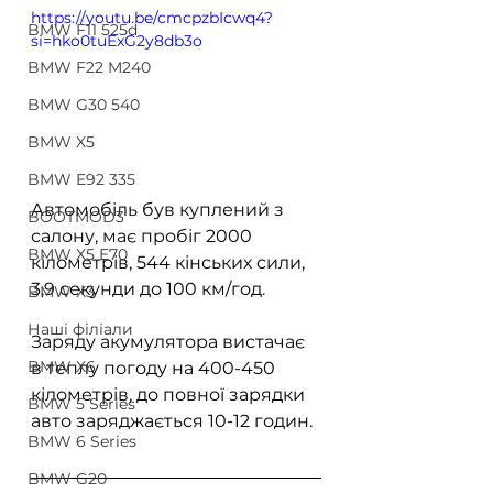
https://youtu.be/cmcpzbIcwq4?
BMW F11 525d
si=hko0tuExG2y8db3o
BMW F22 M240
BMW G30 540
BMW X5
BMW E92 335
Автомобіль був куплений з 
BOOTMOD3
салону, має пробіг 2000 
BMW X5 E70
кілометрів, 544 кінських сили, 
3,9 секунди до 100 км/год.
BMW X3
Наші філіали
Заряду акумулятора вистачає 
BMW X6
в теплу погоду на 400-450 
кілометрів, до повної зарядки 
BMW 5 Series
авто заряджається 10-12 годин.
BMW 6 Series
BMW G20