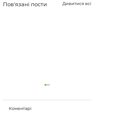
Дивитися всі
Пов'язані пости
Коментарі
BMW 540i G30 із
Ще ЖИРНІШЕ
Написати коментар...