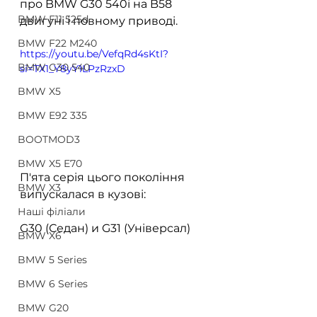
про BMW G30 540i на B58 
BMW F11 525d
двигуні і повному приводі.
BMW F22 M240
https://youtu.be/VefqRd4sKtI?
BMW G30 540
si=TX1_Y8yY1LPzRzxD
BMW X5
BMW E92 335
BOOTMOD3
BMW X5 E70
П'ята серія цього покоління 
BMW X3
випускалася в кузові:
Наші філіали
G30 (Седан) и G31 (Універсал)
BMW X6
BMW 5 Series
BMW 6 Series
BMW G20