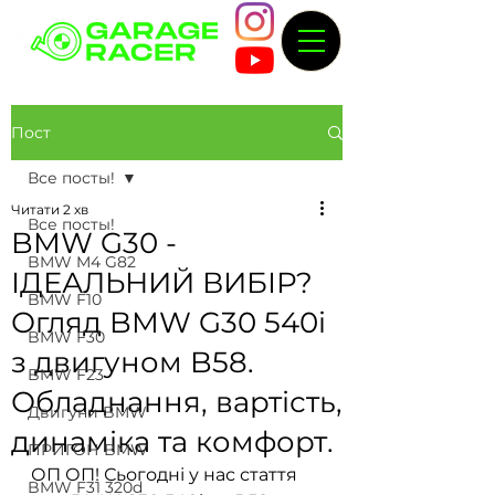
Пост
Все посты!
Читати 2 хв
Все посты!
BMW G30 -
BMW M4 G82
ІДЕАЛЬНИЙ ВИБІР?
BMW F10
Огляд BMW G30 540i
BMW F30
з двигуном B58.
BMW F23
Обладнання, вартість,
Двигуни BMW
динаміка та комфорт.
ПРИГОН BMW
ОП ОП! Сьогодні у нас стаття 
BMW F31 320d