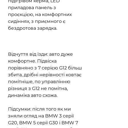
підігрівом керма, LED 
приладова панель з 
проєкцією, на комфортних 
сидіннях, з приємного є 
бездротова зарядка.
Відчуття від їзди: авто дуже 
комфортне. Підвіска 
порівняно з 7 серією G12 більш 
збита, дрібні нерівності ковтає 
помітніше, по управлінню 
різниця з G12 не помітна, 
динаміка авто схожа. 
Підсумки: після того як ми 
зняли огляд на BMW 3 серії 
G20, BMW 5 серії G30 і BMW 7 