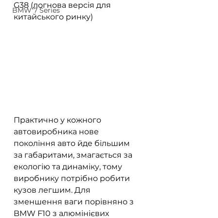
G38 (логнова версія для 
BMW 7 Series
китайського ринку)
Практично у кожного 
автовиробника нове 
покоління авто йде більшим 
за габаритами, змагається за 
екологію та динаміку, тому 
виробнику потрібно робити 
кузов легшим. Для 
зменшення ваги порівняно з 
BMW F10 з алюмінієвих 