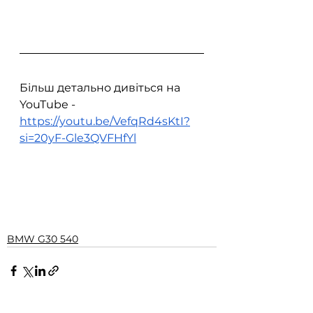
Більш детально дивіться на 
YouTube - 
https://youtu.be/VefqRd4sKtI?
si=20yF-Gle3QVFHfYl
BMW G30 540