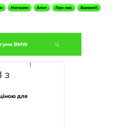
и
Магазин
Блог
Про нас
Вакансії
гуни BMW
BMW G30 540
 з
Наші філіали
ціною для 
ies