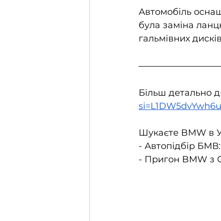
Автомобіль оснащ
була заміна ланц
гальмівних дискі
Більш детально ди
si=L1DW5dvYwh6
Шукаєте BMW в Ук
- Автопідбір БМВ:
- Пригон BMW з 