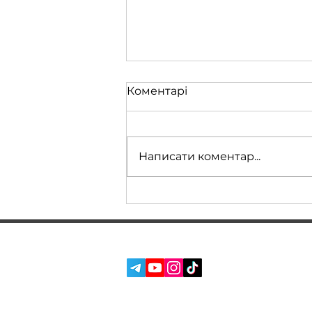
Коментарі
Написати коментар...
Жирна BMW F30 2 л
дизель: мрія чи
реальність?
СОЦ. МЕРЕЖІ:
ПОСЛУГИ
ПРО НАС
ВІДГУКИ
БЛОГ