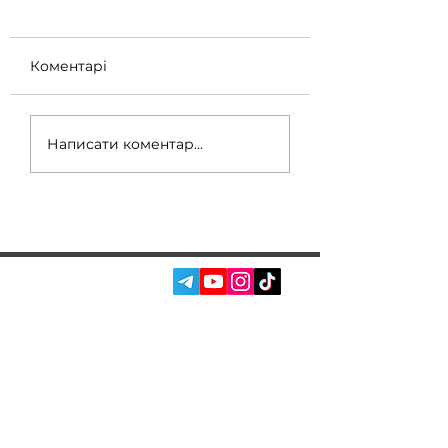
Коментарі
Написати коментар...
СОЦ. МЕРЕЖІ:
ПОСЛУГИ
АВТОПІДБІР
ПРО НАС
ЧІП ТЮНІНГ
ВІДГУКИ
ДООСНАЩЕННЯ
БЛОГ
КОНТАКТИ
МАГАЗИН