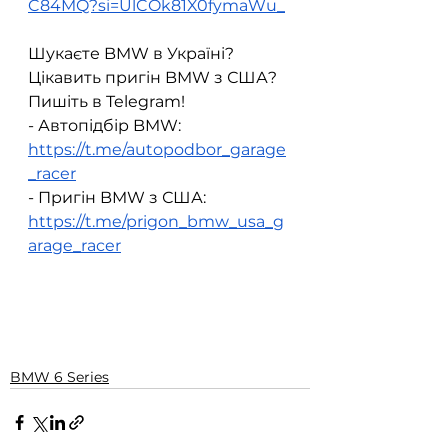
C84MQ?si=UlCOk81X0fymaWu_
Шукаєте BMW в Україні? 
Цікавить пригін BMW з США? 
Пишіть в Telegram!
- Автопідбір BMW: 
https://t.me/autopodbor_garage
_racer
- Пригін BMW з США: 
https://t.me/prigon_bmw_usa_g
arage_racer
BMW 6 Series