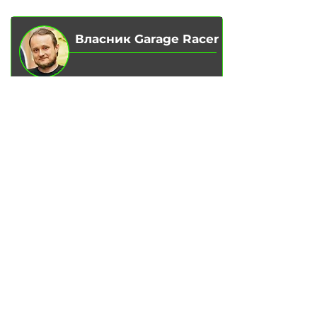
Власник Garage Racer
Вадим Гончаренко
– Особисто
контролюю якість обслуговування
на наших сервісах.
Напишіть мені,
якщо є зауваження
чи ідеї для покращення.
Написати в Telegram
ПОСЛУГИ
Заміна масла у двигуні
Заміна гальмівних колодок