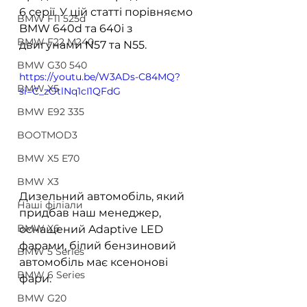
6 серії. У цій статті порівняємо 
BMW F11 525d
BMW 640d та 640i з 
BMW F22 M240
двигунами N57 та N55.
BMW G30 540
https://youtu.be/W3ADs-C84MQ?
BMW X5
si=C_zOtlNq1cI1QFdG
BMW E92 335
BOOTMOD3
BMW X5 E70
BMW X3
Дизельний автомобіль, який 
Наші філіали
придбав наш менеджер, 
BMW X6
оснащений Adaptive LED 
фарами, білий бензиновий 
BMW 5 Series
автомобіль має ксенонові 
BMW 6 Series
фари.
BMW G20