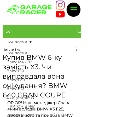
Пост
Все посты!
Читати 1 хв
Все посты!
Купив BMW 6-ку
BMW M4 G82
замість X3. Чи
BMW F10
виправдала вона
BMW F30
очікування? BMW
BMW F23
640 GRAN COUPE
Двигуни BMW
OP OP! Наш менеджер Слава, 
ПРИГОН BMW
який володів BMW X3 F25, 
BMW F31 320d
продав його та придбав BMW 