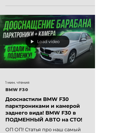
изготовили новый выхлоп. За год эта
тачка стала подменным авто на БМВ
СТО Киев...
Load video
1 мин. чтения
BMW F30
Дооснастили BMW F30
парктрониками и камерой
заднего вида! BMW F30 в