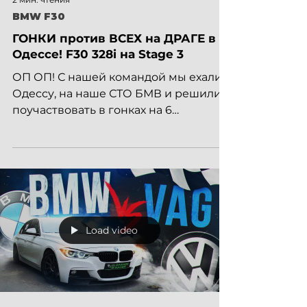
2 мин. чтения
BMW F30
ГОНКИ против ВСЕХ на ДРАГЕ в
Одессе! F30 328i на Stage 3
ОП ОП! С нашей командой мы ехали в
Одессу, на наше СТО БМВ и решили
поучаствовать в гонках на 6
километре. Ехали на 2-х авто, это –
BMW...
Load video