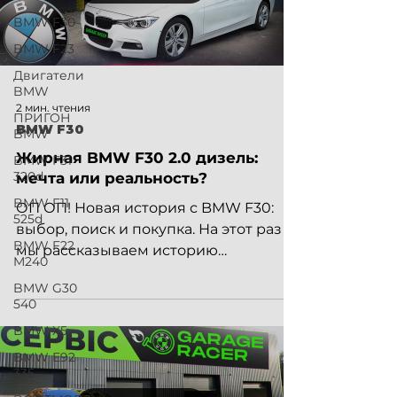
BMW F30
BMW F23
Двигатели
BMW
2 мин. чтения
ПРИГОН
BMW F30
BMW
Жирная BMW F30 2.0 дизель:
BMW F31
320d
мечта или реальность?
BMW F11
ОП ОП! Новая история с BMW F30:
525d
выбор, поиск и покупка. На этот раз
BMW F22
мы рассказываем историю
M240
приобретения ещё одной BMW F30
BMW G30
— автомобиля одного из наших
540
хороших друзей, к выбору которого
BMW X5
мы имели непосредственное
отношение. Благодаря этому удалось
BMW E92
335
подробно погрузиться во все