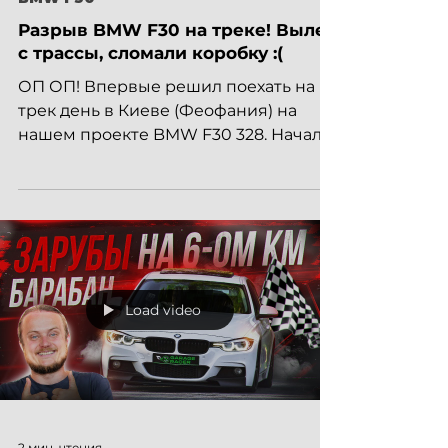
1 мин. чтения
BMW F30
Разрыв BMW F30 на треке! Вылет
с трассы, сломали коробку :(
ОП ОП! Впервые решил поехать на
трек день в Киеве (Феофания) на
нашем проекте BMW F30 328. Начало
было с подготовки автомобиля, я...
Load video