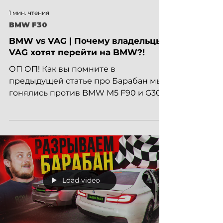
1 мин. чтения
BMW F30
BMW vs VAG | Почему владельцы
VAG хотят перейти на BMW?!
ОП ОП! Как вы помните в
предыдущей статье про Барабан мы
гонялись против BMW M5 F90 и G30
M550i. После тех гонок мы
продолжили искать...
Load video