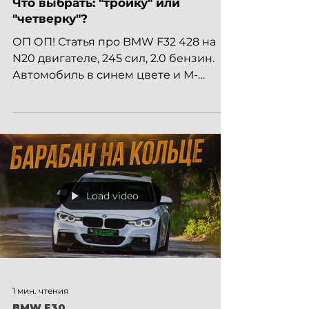
BMW F32 428. Кому подходит
"четверка"? Обзор и тест-драйв!
Что выбрать: "тройку" или
"четверку"?
ОП ОП! Статья про BMW F32 428 на
N20 двигателе, 245 сил, 2.0 бензин.
Автомобиль в синем цвете и М-
пакете выглядит просто
замечательно....
Load video