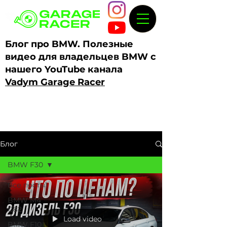
Блог про BMW. Полезные
видео для владельцев BMW с
нашего YouTube канала
Vadym Garage Racer
Блог
BMW F30
Все посты!
BMW M4
G82
Load video
BMW F10