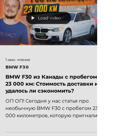
преимущество этой модели —
впечатляющая динамика,
управляемость и потенциал для
Load video
тюнинга. Визуальные и технические
особенности BMW 340i заметно
отличается от своих «младших
братьев» — 328 и 330: Выпускная
система — две трубы, придающие
агрессии. Тормозная систем
1 мин. чтения
BMW F30
BMW F30 из Канады с пробегом
23 000 км: Стоимость доставки и
удалось ли сэкономить?
ОП ОП! Сегодня у нас статья про
необычную BMW F30 с пробегом 23
000 километров, которую пригнали
из Канады. Автомобиль 2015 года
выпуска,...