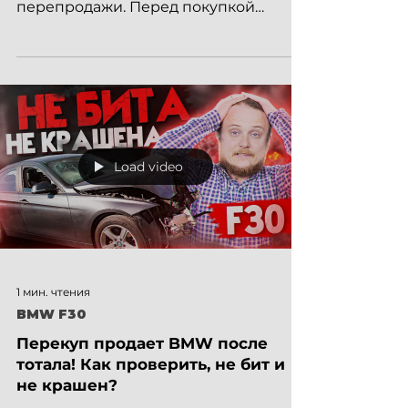
перепродажи. Перед покупкой
автомобиля мы проверили VIN код,
повреждения в...
Load video
1 мин. чтения
BMW F30
Перекуп продает BMW после
тотала! Как проверить, не бит и
не крашен?