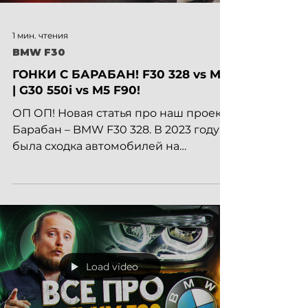
1 мин. чтения
BMW F30
ГОНКИ С БАРАБАН! F30 328 vs M5
| G30 550i vs M5 F90!
ОП ОП! Новая статья про наш проект
Барабан – BMW F30 328. В 2023 году
была сходка автомобилей на
Бориспольской трассе и мы решили...
Load video