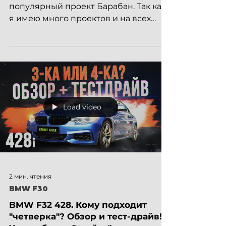
ПОДМЕННЫЙ АВТО на СТО!
ОП ОП! Статья про наш самый
популярный проект Барабан. Так как
я имею много проектов и на всех
ездить мне не удается, то они просто
стоят...
Load video
2 мин. чтения
BMW F30