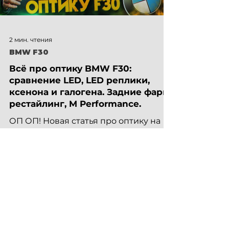
2 мин. чтения
BMW F30
Всё про оптику BMW F30:
сравнение LED, LED реплики,
ксенона и галогена. Задние фары
рестайлинг, M Performance.
ОП ОП! Новая статья про оптику на
BMW F30. Галоген: самая популярная
оптика на BMW F30, она идет
базовой. На F30 существует два вида...