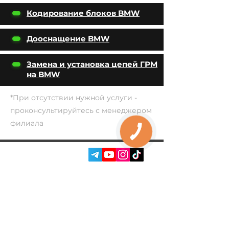
Кодирование блоков BMW
Дооснащение BMW
Замена и установка цепей ГРМ
на BMW
*При отсутствии нужной услуги -
проконсультируйтесь с менеджером
филиала
СОЦ. СЕТИ:
УСЛУГИ
АВТОПОДБОР
О НАС
ЧИП ТЮНИНГ
ОТЗЫВЫ
ДООСНАЩЕНИЕ
БЛОГ
КОНТАКТЫ