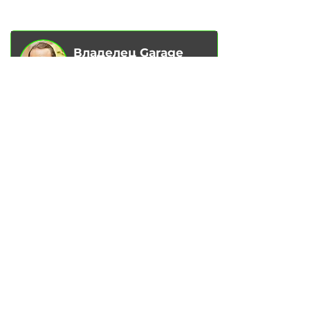
МАГАЗИН
Владелец Garage
Racer
Вадим Гончаренко
- Лично
контролирую качество
обслуживания на наших сервисах.
Напишите мне,
если есть
замечания или предложения.
Написать в Telegram
УС
ЛУГИ
Замена ма
сла в двигателе