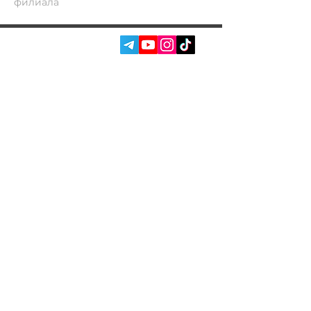
филиала
СОЦ. СЕТИ:
УСЛУГИ
АВТОПОДБОР
О НАС
ЧИП ТЮНИНГ
ОТЗЫВЫ
ДООСНАЩЕНИЕ
БЛОГ
КОНТАКТЫ
МАГАЗИН
Владелец Garage
Racer
Вадим Гончаренко
- Лично
контролирую качество
обслуживания на наших сервисах.