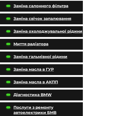
Заміна салонного фільтра
Заміна свічок запалювання
Заміна охолоджувальної рідини
Миття радіатора
Заміна гальмівної рідини
Заміна масла в ГУР
Заміна масла в АКПП
Діагностика BMW
Послуги з ремонту
автоелектрики БМВ