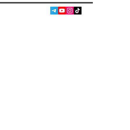
СОЦ. СЕТИ:
УСЛУГИ
АВТОПОДБОР
О НАС
ЧИП ТЮНИНГ
ОТЗЫВЫ
ДООСНАЩЕНИЕ
БЛОГ
КОНТАКТЫ
МАГАЗИН
Владелец Garage
Racer
Вадим Гончаренко
- Лично
контролирую качество
обслуживания на наших сервисах.
Напишите мне,
если есть