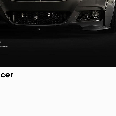
W
аине
cer