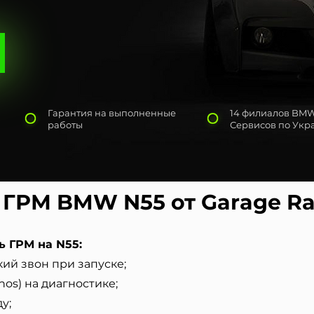
Гарантия на выполненные
14 филиалов BM
работы
Сервисов по Укр
 ГРМ BMW N55 от Garage Ra
ь ГРМ на N55:
ий звон при запуске;
оs) на диагностике;
у;