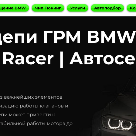
щение BMW
Чип Тюнинг
Услуги
Автоподбор
Ко
цепи ГРМ BMW
 Racer | Автос
из важнейших элементов
изацию работы клапанов и
епи может привести к
табильной работы мотора до