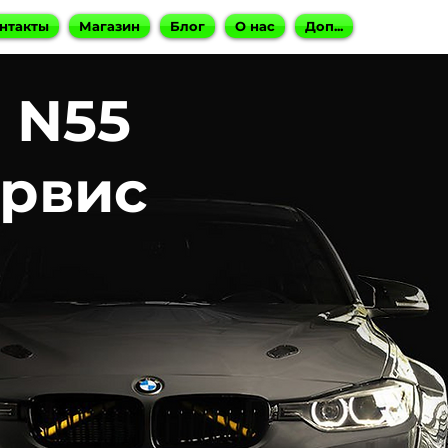
нтакты
Магазин
Блог
О нас
Доп...
 N55
ервис