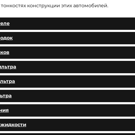
тонкостях конструкции этих автомобилей.
теле
лодок
сков
ильтра
льтра
ьтра
ния
 жидкости