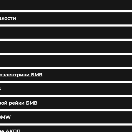
дкости
тоэлектрики БМВ
В
вой рейки БМВ
 BMW
ие АКПП