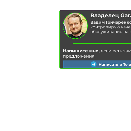
Владелец Gar
Вадим Гончаренк
контролирую каче
обслуживания на 
Напишите мне,
если есть за
предложения.
Написать в Tel
Киев
Львов
Харьков