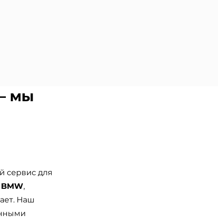
— мы
й сервис для
и BMW
,
ает. Наш
анными