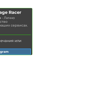
Замена салонного фильтра
Замена свечей зажигания
age Racer
Замена охлаждающей жидкости
о
- Лично
Мойка радиатора
ство
Замена тормозной жидкости
наших сервисах.
З
амена масла в ГУР
мечания или
egram
Сеть автосервисов BMW Garage Racer
Одесса
Днепр
Запорожье
Винница
Хмельницкий
Ивано-Франковск