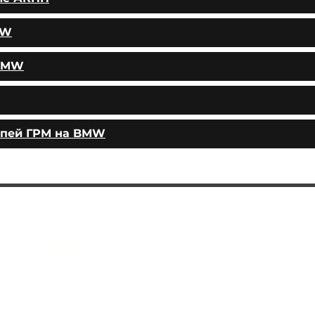
MW
 BMW
епей ГРМ на BMW
АВТОПОДБОР
УС
ЛУГИ
ЧИП ТЮНИНГ
Замена ма
сла в двигателе
ДООСНАЩЕНИЕ
Замена тор
мозных колодок
КОНТАКТЫ
Замена
тор
мозных дисков
МАГАЗИН
Замена воздушного фильтра
Замена топливного фильтра