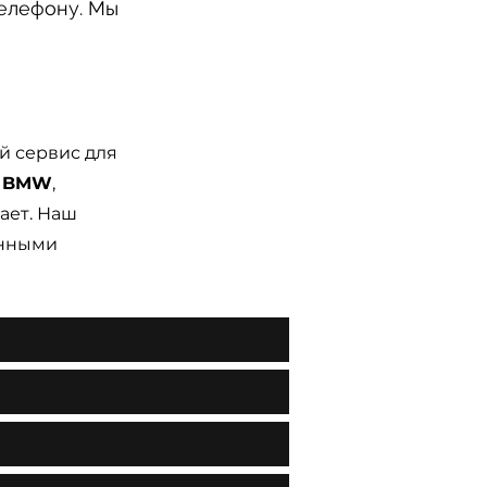
телефону. Мы
й сервис для
и BMW
,
ает. Наш
анными