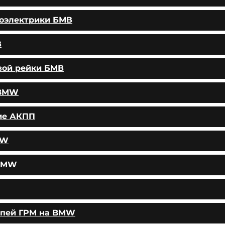
тоэлектрики БМВ
В
вой рейки БМВ
 BMW
ие АКПП
MW
 BMW
епей ГРМ на BMW