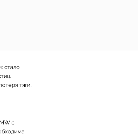
: стало
тиц.
отеря тяги.
BMW с
обходима