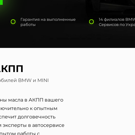
Гарантия на выполненные
14 филиалов BM
работы
Сервисов по Укр
АКПП
обилей BMW и MINI
ны масла в АКПП вашего
лючительно к опытным
спечит долговечность
 эксперты в автосервисе
пытом работы с