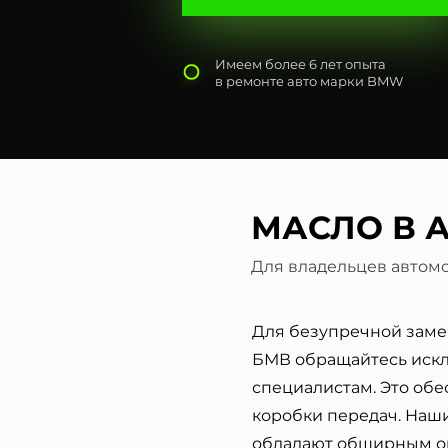
Имеем более 6 лет опыта
в ремонте авто марки BMW
МАСЛО В 
Для владельцев автом
Для безупречной заме
БМВ обращайтесь иск
специалистам. Это обе
коробки передач. Наши
обладают обширным о