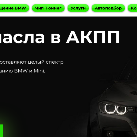
щение BMW
Чип Тюнинг
Услуги
Автоподбор
Ко
масла в АКПП
оставляют целый спектр
анию BMW и Mini.