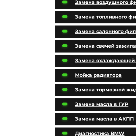
Замена воздушного ф
Замена топливного фи
Замена салонного фил
Замена свечей зажига
Замена охлаждающей
Мойка радиатора
Замена тормозной жи
Замена масла в ГУР
Замена масла в АКПП
Диагностика BMW