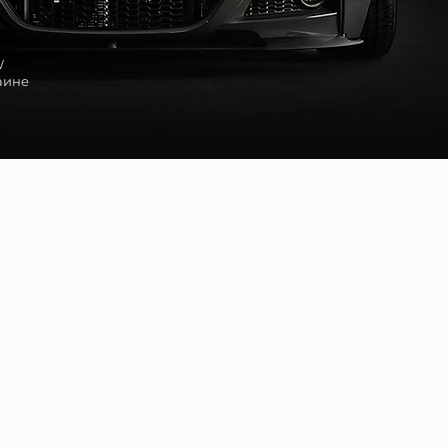
W
аине