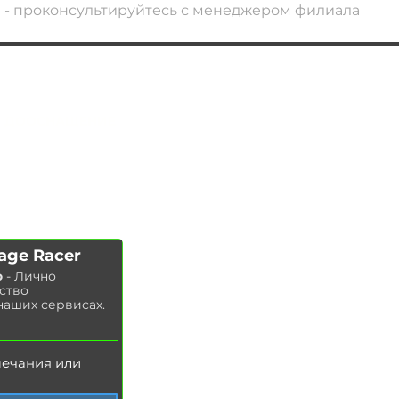
и - проконсультируйтесь с менеджером филиала
АВТОПОДБОР
УС
ЛУГИ
ЧИП ТЮНИНГ
Замена ма
сла в двигателе
ДООСНАЩЕНИЕ
Замена тор
мозных колодок
КОНТАКТЫ
Замена
тор
мозных дисков
МАГАЗИН
Замена воздушного фильтра
Замена топливного фильтра
Замена салонного фильтра
Замена свечей зажигания
age Racer
Замена охлаждающей жидкости
о
- Лично
Мойка радиатора
ство
Замена тормозной жидкости
наших сервисах.
З
амена масла в ГУР
мечания или