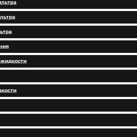
ильтра
льтра
ьтра
ния
 жидкости
дкости