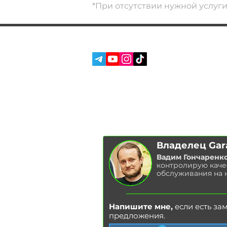
*При отсутствии нужной услуг
СОЦ. СЕТИ:
УСЛУГИ
О НАС
ОТЗЫВЫ
БЛОГ
Владелец Gar
Вадим Гончаренк
контролирую каче
обслуживания на 
Напишите мне,
если есть за
предложения.