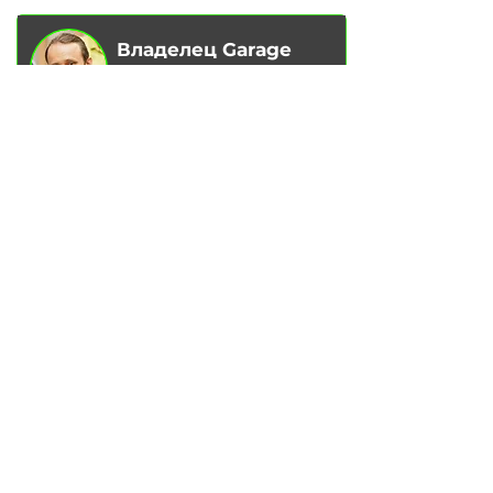
Владелец Garage
Racer
Вадим Гончаренко
- Лично
контролирую качество
обслуживания на наших сервисах.
Напишите мне,
если есть
замечания или предложения.
Написать в Telegram
УС
ЛУГИ
Замена ма
сла в двигателе
Замена тор
мозных колодок
Замена
тор
мозных дисков