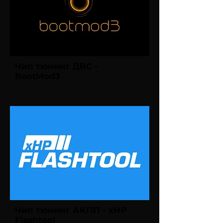
Чип тюнинг ДВС -
BootMod3
Чип тюнинг АКПП - xHP
Flashtool