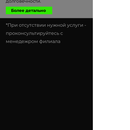
долговечности.
Более детально
*При отсутствии нужной услуги -
проконсультируйтесь с
менедежром филиала