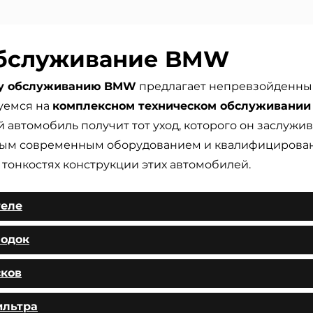
обслуживание BMW
му обслуживанию BMW
предлагает непревзойденны
уемся на
комплексном техническом обслуживани
 автомобиль получит тот уход, которого он заслужив
ым современным оборудованием и квалифициров
тонкостях конструкции этих автомобилей.
теле
лодок
сков
ильтра