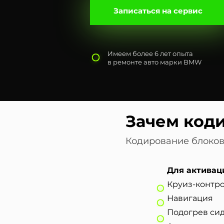
Записаться на сервис
Имеем более 6 лет опыта
в ремонте авто марки BMW
Зачем код
Кодирование блоков
​Для актива
Круиз-контр
Навигация
Подогрев си