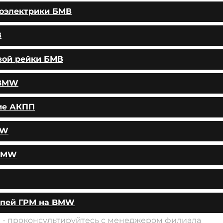
тоэлектрики БМВ
В
вой рейки БМВ
 BMW
ие АКПП
MW
 BMW
епей ГРМ на BMW
и - проконсультируйтесь с менеджером филиала