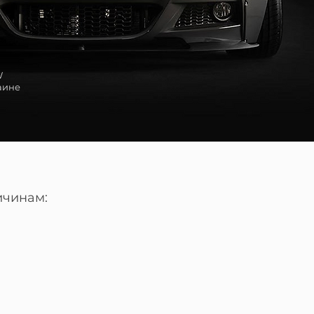
W
аине
ичинам: