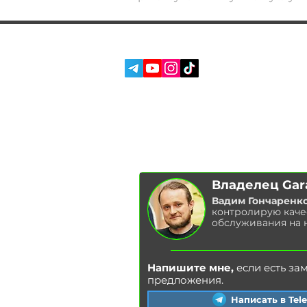
СОЦ. СЕТИ:
УСЛУГИ
О НАС
ОТЗЫВЫ
БЛОГ
Владелец Gar
Вадим Гончаренк
контролирую каче
обслуживания на 
Напишите мне,
если есть за
предложения.
Написать в Tel