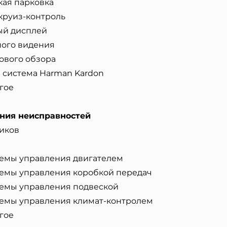
кая парковка
круиз-контроль
й дисплей
ного видения
ового обзора
 система Harman Kardon
гое​
ния неисправностей
иков
емы управления двигателем
емы управления коробкой передач
емы управления подвеской
емы управления климат-контролем
гое