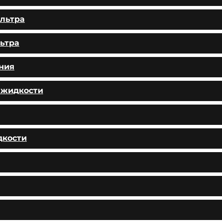
льтра
ьтра
ния
 жидкости
дкости