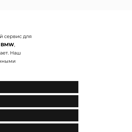
й сервис для
и BMW
,
ает. Наш
анными