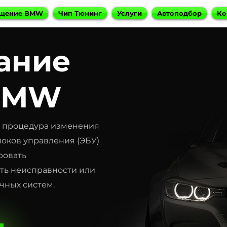
щение BMW
Чип Тюнинг
Услуги
Автоподбор
Ко
ание
 BMW
о процедура изменения
локов управления (ЭБУ)
ровать
ть неисправности или
чных систем.