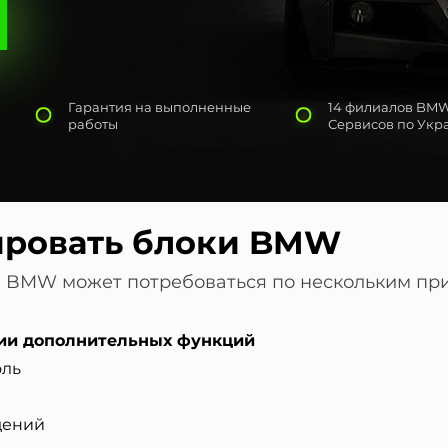
Гарантия на выполненные
14 филиалов BM
работы
Сервисов по Укр
ировать блоки BMW
 BMW может потребоваться по нескольким пр
ции дополнительных функций
оль
дений