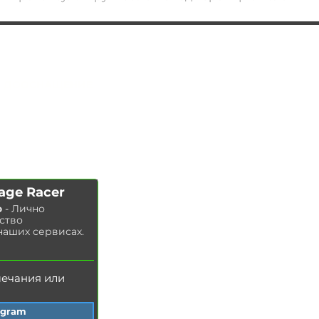
АВТОПОДБОР
УС
ЛУГИ
ЧИП ТЮНИНГ
Замена ма
сла в двигателе
ДООСНАЩЕНИЕ
Замена тор
мозных колодок
КОНТАКТЫ
Замена
тор
мозных дисков
МАГАЗИН
Замена воздушного фильтра
Замена топливного фильтра
Замена салонного фильтра
Замена свечей зажигания
age Racer
Замена охлаждающей жидкости
о
- Лично
Мойка радиатора
ство
Замена тормозной жидкости
наших сервисах.
З
амена масла в ГУР
мечания или
egram