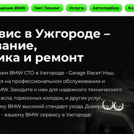
щение BMW
Чип Тюнинг
Услуги
Автоподбор
Ко
ис в Ужгороде –
ание,
ика и ремонт
шем BMW СТО в Ужгороде - Garage Racer! Наш
ся на профессиональном обслуживании и
W. Заходите к нам для надежного технического
сла, тормозных колодок, и других услуг,
му BMW высокий стандарт ухода. Доверьте свой
r - вашему BMW сервису в Ужгороде.