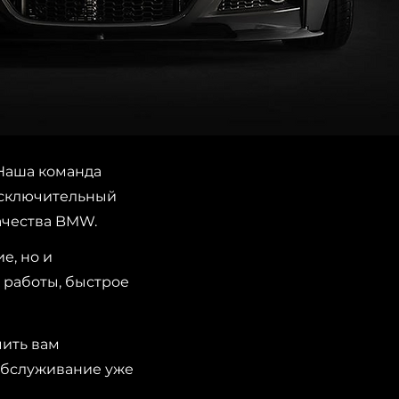
Наша команда
исключительный
ачества BMW.
е, но и
 работы, быстрое
чить вам
обслуживание уже