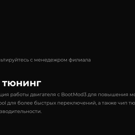
ультируйтесь с менедежром филиала
п тюнинг
ия работы двигателя с BootMod3 для повышения мо
ool для более быстрых переключений, а также чип т
зводительности.