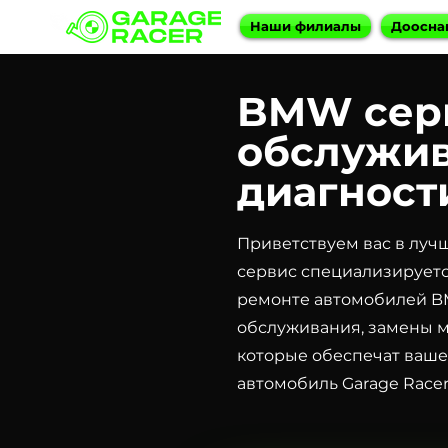
Наши филиалы
Доосна
BMW серв
обслужив
диагност
Приветствуем вас в луч
сервис специализирует
ремонте автомобилей BM
обслуживания, замены ма
которые обеспечат ваше
автомобиль Garage Race