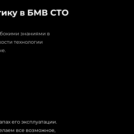
тику в БМВ СТО
убокими знаниями в
ости технологии
че.
апах его эксплуатации.
елаем все возможное,